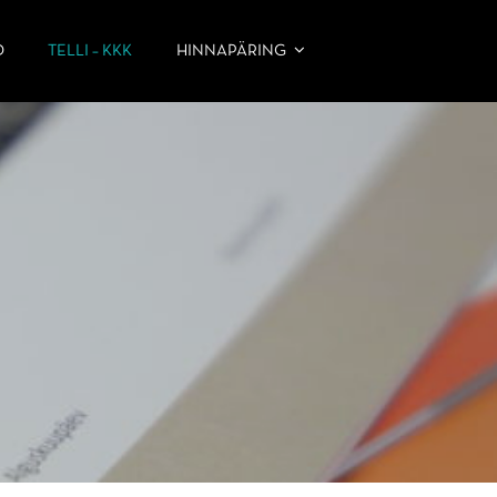
D
TELLI – KKK
HINNAPÄRING