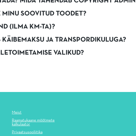
SITADA? MIDA TÄHENDAB COPYRIGHT ADMIN
LE MINU SOOVITUD TOODET?
ND (ILMA KM-TA)?
S KÄIBEMAKSU JA TRANSPORDIKULUGA?
ALETOIMETAMISE VALIKUD?
Meist
Raamatukaane mõõtmete
kalkulaator
Privaatsuspoliitika