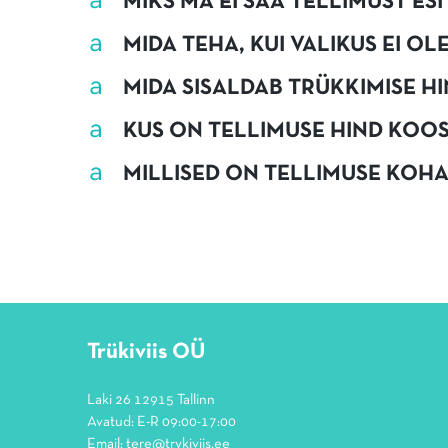
a
MIKS MA EI SAA TELLIMUST E
a
MIDA TEHA, KUI VALIKUS EI O
a
MIDA SISALDAB TRÜKKIMISE HI
a
KUS ON TELLIMUSE HIND KOO
a
MILLISED ON TELLIMUSE KOH
Trükiviis OÜ
Laki 26 12915 Tallinn
Avatud: E-R 09:00-17:00
Email:
tere@trykiviis.ee