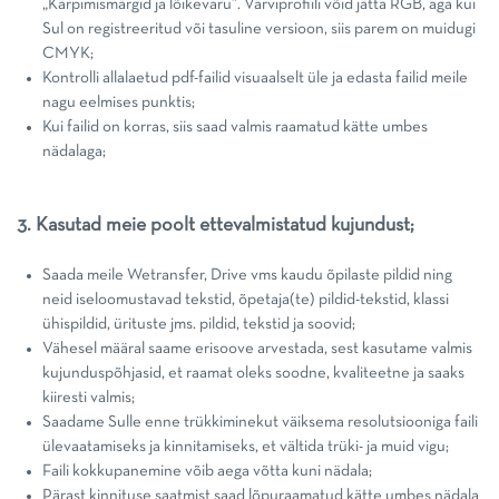
„Kärpimismärgid ja lõikevaru”. Värviprofiili võid jätta RGB, aga kui
Sul on registreeritud või tasuline versioon, siis parem on muidugi
CMYK;
Kontrolli allalaetud pdf-failid visuaalselt üle ja edasta failid meile
nagu eelmises punktis;
Kui failid on korras, siis saad valmis raamatud kätte umbes
nädalaga;
3. Kasutad meie poolt ettevalmistatud kujundust;
Saada meile Wetransfer, Drive vms kaudu õpilaste pildid ning
neid iseloomustavad tekstid, õpetaja(te) pildid-tekstid, klassi
ühispildid, ürituste jms. pildid, tekstid ja soovid;
Vähesel määral saame erisoove arvestada, sest kasutame valmis
kujunduspõhjasid, et raamat oleks soodne, kvaliteetne ja saaks
kiiresti valmis;
Saadame Sulle enne trükkiminekut väiksema resolutsiooniga faili
ülevaatamiseks ja kinnitamiseks, et vältida trüki- ja muid vigu;
Faili kokkupanemine võib aega võtta kuni nädala;
Pärast kinnituse saatmist saad lõpuraamatud kätte umbes nädala