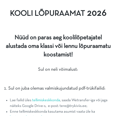
2026
KOOLI LÕPURAAMAT
Nüüd on paras aeg koolilõpetajatel
alustada oma klassi või lennu lõpuraamatu
koostamist!
Sul on neli võimalust:
1. Sul on juba olemas valmiskujundatud pdf-trükifailid:
Lae failid üles
tellimiskeskkonda
, saada Wetransfer-iga või jaga
näiteks Google Drive-s, e-post: tere@trykiviis.ee;
Enne tellimiskeskkonda kasutama asumist vaata üle ka