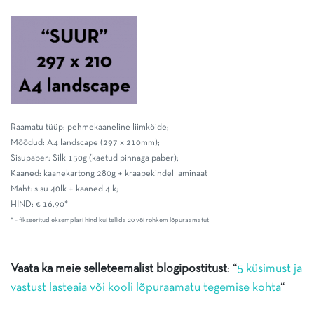
Raamatu tüüp: pehmekaaneline liimköide;
Mõõdud: A4 landscape (297 x 210mm);
Sisupaber: Silk 150g (kaetud pinnaga paber);
Kaaned: kaanekartong 280g + kraapekindel laminaat
Maht: sisu 40lk + kaaned 4lk;
HIND: € 16,90*
* – fikseeritud eksemplari hind kui tellida 20 või rohkem lõpuraamatut
Vaata ka meie selleteemalist blogipostitust
: “
5 küsimust ja
vastust lasteaia või kooli lõpuraamatu tegemise kohta
“