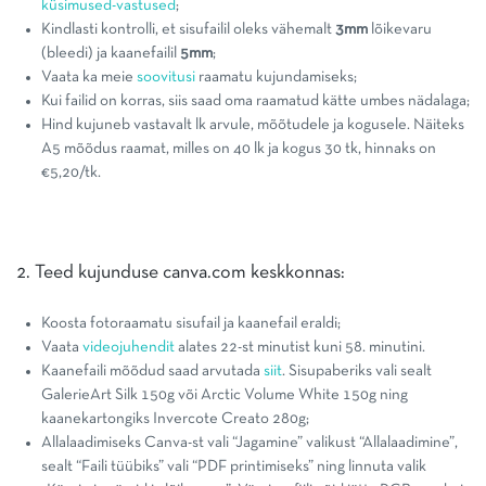
küsimused-vastused
;
Kindlasti kontrolli, et sisufailil oleks vähemalt
3mm
lõikevaru
(bleedi) ja kaanefailil
5mm
;
Vaata ka meie
soovitusi
raamatu kujundamiseks;
Kui failid on korras, siis saad oma raamatud kätte umbes nädalaga;
Hind kujuneb vastavalt lk arvule, mõõtudele ja kogusele. Näiteks
A5 mõõdus raamat, milles on 40 lk ja kogus 30 tk, hinnaks on
€5,20/tk.
2. Teed kujunduse canva.com keskkonnas:
Koosta fotoraamatu sisufail ja kaanefail eraldi;
Vaata
videojuhendit
alates 22-st minutist kuni 58. minutini.
Kaanefaili mõõdud saad arvutada
siit
. Sisupaberiks vali sealt
GalerieArt Silk 150g või Arctic Volume White 150g ning
kaanekartongiks Invercote Creato 280g;
Allalaadimiseks Canva-st vali “Jagamine” valikust “Allalaadimine”,
sealt “Faili tüübiks” vali “PDF printimiseks” ning linnuta valik