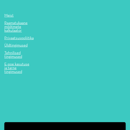
Meist
Raamatukaane
mõõtmete
kalkulaator
Privaatsuspoliitika
Üldtingimused
Tehnilised
tingimused
E-poe kasutuse
ja tarne
tingimused