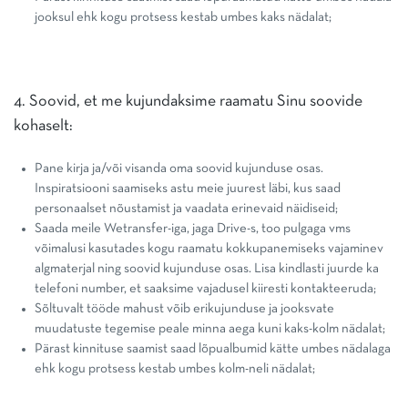
jooksul ehk kogu protsess kestab umbes kaks nädalat;
4. Soovid, et me kujundaksime raamatu Sinu soovide
kohaselt:
Pane kirja ja/või visanda oma soovid kujunduse osas.
Inspiratsiooni saamiseks astu meie juurest läbi, kus saad
personaalset nõustamist ja vaadata erinevaid näidiseid;
Saada meile Wetransfer-iga, jaga Drive-s, too pulgaga vms
võimalusi kasutades kogu raamatu kokkupanemiseks vajaminev
algmaterjal ning soovid kujunduse osas. Lisa kindlasti juurde ka
telefoni number, et saaksime vajadusel kiiresti kontakteeruda;
Sõltuvalt tööde mahust võib erikujunduse ja jooksvate
muudatuste tegemise peale minna aega kuni kaks-kolm nädalat;
Pärast kinnituse saamist saad lõpualbumid kätte umbes nädalaga
ehk kogu protsess kestab umbes kolm-neli nädalat;