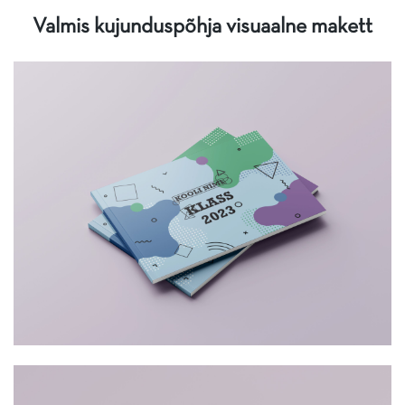
Valmis kujunduspõhja visuaalne makett