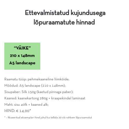
Ettevalmistatud kujundusega
lõpuraamatute hinnad
Raamatu tüüp: pehmekaaneline liimköide;
Mõõdud: A5 landscape (210 x 148mm);
Sisupaber: Silk 150g (kaetud pinnaga paber);
Kaaned: kaanekartong 280g + kraapekindel laminaat
Maht: sisu 40lk + kaaned 4lk;
HIND: € 14,90*
* – fikseeritud eksemplari hind juhul kui tellida 20 või rohkem lõpuraamatut