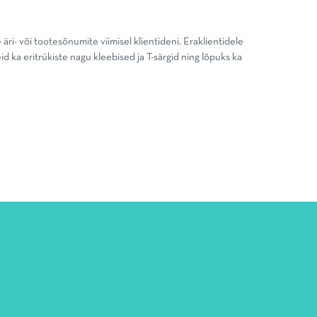
 äri- või tootesõnumite viimisel klientideni. Eraklientidele
d ka eritrükiste nagu kleebised ja T-särgid ning lõpuks ka