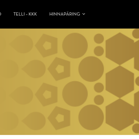
D
TELLI – KKK
HINNAPÄRING