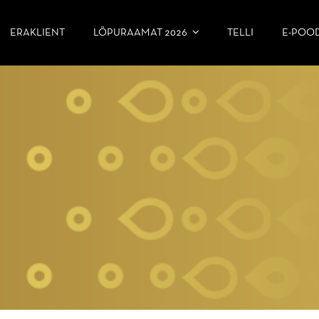
ERAKLIENT
LÕPURAAMAT 2026
TELLI
E-POO