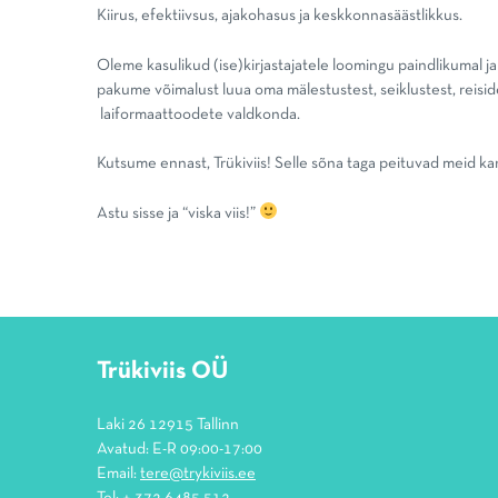
Kiirus, efektiivsus, ajakohasus ja keskkonnasäästlikkus.
Oleme kasulikud (ise)kirjastajatele loomingu paindlikumal ja 
pakume võimalust luua oma mälestustest, seiklustest, reiside
laiformaattoodete valdkonda.
Kutsume ennast, Trükiviis! Selle sõna taga peituvad meid kand
Astu sisse ja “viska viis!”
Trükiviis OÜ
Laki 26 12915 Tallinn
Avatud: E-R 09:00-17:00
Email:
tere@trykiviis.ee
Tel:
+ 372 6485 512