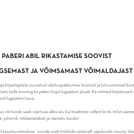
 PABERI ABIL RIKASTAMISE SOOVIST
AEGSEMAST JA VÕIMSAMAST VÕIMALDAJAST
a kirjastajatele suunatud väärtuspakkumise loomisel ja tutvustamisel Eest
staid, kelle looming ka paberi kujul lugejateni jõuab. Ka mitmed kirjastuse
eid lugejateni tuua.
s või toode saab väärtuse alles siis, kui teadmine sellest levib.
Infot saame
ehe, juhendi, reklaamplakati ja raamatu kaudu!
d kasutusvõimaluse. Juurde saab trükkida vastavalt vajadusele, muuta, täien