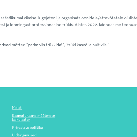
säästlikumal viimisel lugejateni ja organisatsioonidele/ettevõtetele oluliste
st ja loomingust professionaalne trükis. Alates 2022. laiendasime teenusei
vad mõtted “parim viis trükkida!”, “trüki kasvõi ainult viis!”
Meist
Raamatukaane mõõtmete
kalkulaator
Privaatsuspoliitika
Üldtingimused