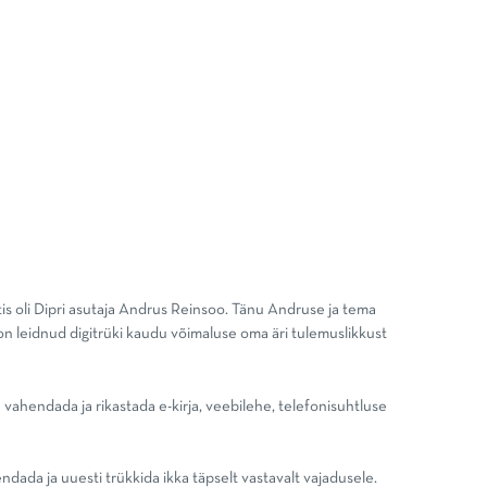
is oli Dipri asutaja Andrus Reinsoo. Tänu Andruse ja tema
d on leidnud digitrüki kaudu võimaluse oma äri tulemuslikkust
 vahendada ja rikastada e-kirja, veebilehe, telefonisuhtluse
dada ja uuesti trükkida ikka täpselt vastavalt vajadusele.