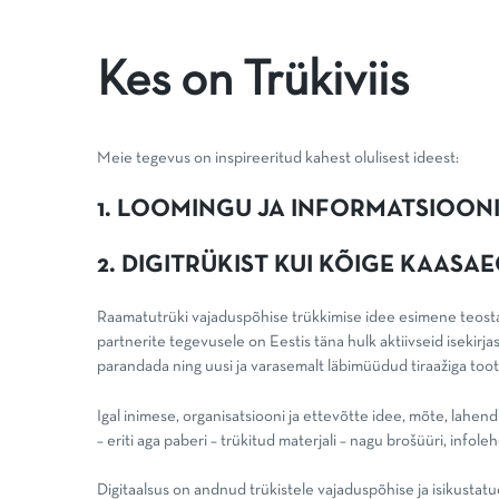
Kes on Trükiviis
Meie tegevus on inspireeritud kahest olulisest ideest:
1. LOOMINGU JA INFORMATSIOONI
2. DIGITRÜKIST KUI KÕIGE KAAS
Raamatutrüki vajaduspõhise trükkimise idee esimene teostaj
partnerite tegevusele on Eestis täna hulk aktiivseid isekirja
parandada ning uusi ja varasemalt läbimüüdud tiraažiga toot
Igal inimese, organisatsiooni ja ettevõtte idee, mõte, lahendu
– eriti aga paberi – trükitud materjali – nagu brošüüri, infol
Digitaalsus on andnud trükistele vajaduspõhise ja isikustatu