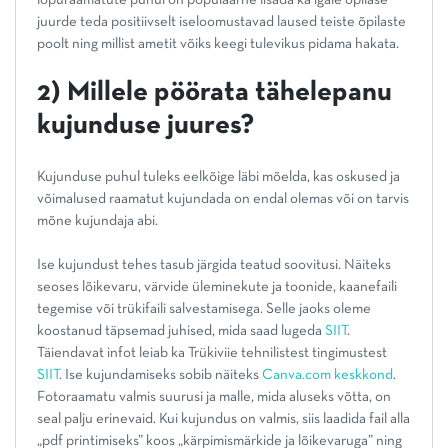
juurde teda positiivselt iseloomustavad laused teiste õpilaste
poolt ning millist ametit võiks keegi tulevikus pidama hakata.
2) Millele pöörata tähelepanu
kujunduse juures?
Kujunduse puhul tuleks eelkõige läbi mõelda, kas oskused ja
võimalused raamatut kujundada on endal olemas või on tarvis
mõne kujundaja abi.
Ise kujundust tehes tasub järgida teatud soovitusi. Näiteks
seoses lõikevaru, värvide üleminekute ja toonide, kaanefaili
tegemise või trükifaili salvestamisega. Selle jaoks oleme
koostanud täpsemad juhised, mida saad lugeda
SIIT
.
Täiendavat infot leiab ka Trükiviie tehnilistest tingimustest
SIIT
. Ise kujundamiseks sobib näiteks
Canva.com keskkond
.
Fotoraamatu valmis suurusi ja malle, mida aluseks võtta, on
seal palju erinevaid. Kui kujundus on valmis, siis laadida fail alla
„pdf printimiseks” koos „kärpimismärkide ja lõikevaruga” ning