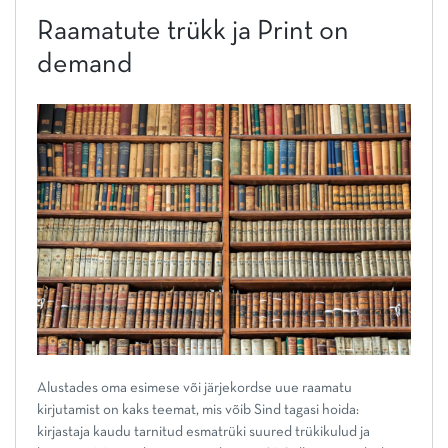
Raamatute trükk ja Print on
demand
Alustades oma esimese või järjekordse uue raamatu
kirjutamist on kaks teemat, mis võib Sind tagasi hoida:
kirjastaja kaudu tarnitud esmatrüki suured trükikulud ja