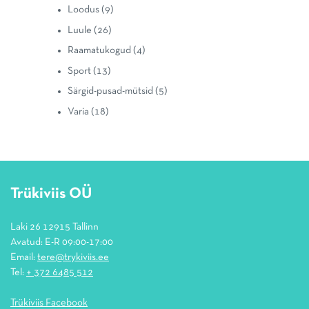
Loodus
(9)
Luule
(26)
Raamatukogud
(4)
Sport
(13)
Särgid-pusad-mütsid
(5)
Varia
(18)
Trükiviis OÜ
Laki 26 12915 Tallinn
Avatud: E-R 09:00-17:00
Email:
tere@trykiviis.ee
Tel:
+ 372 6485 512
Trükiviis Facebook