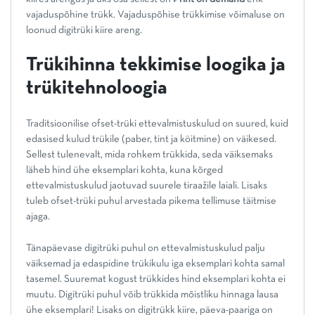
vajaduspõhine trükk. Vajaduspõhise trükkimise võimaluse on
loonud digitrüki kiire areng.
Trükihinna tekkimise loogika ja
trükitehnoloogia
Traditsioonilise ofset-trüki ettevalmistuskulud on suured, kuid
edasised kulud trükile (paber, tint ja köitmine) on väikesed.
Sellest tulenevalt, mida rohkem trükkida, seda väiksemaks
läheb hind ühe eksemplari kohta, kuna kõrged
ettevalmistuskulud jaotuvad suurele tiraažile laiali. Lisaks
tuleb ofset-trüki puhul arvestada pikema tellimuse täitmise
ajaga.
Tänapäevase digitrüki puhul on ettevalmistuskulud palju
väiksemad ja edaspidine trükikulu iga eksemplari kohta samal
tasemel. Suuremat kogust trükkides hind eksemplari kohta ei
muutu. Digitrüki puhul võib trükkida mõistliku hinnaga lausa
ühe eksemplari! Lisaks on digitrükk kiire, päeva-paariga on