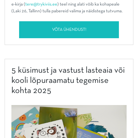
e-kirja (
tere@trykiviis.ee
) teel ning alati võib ka kohapeale
(Laki 26, Tallinn) tulla pabereid valima ja näidistega tutvuma.
VÕTA ÜHENDUST!
5 küsimust ja vastust lasteaia või
kooli lõpuraamatu tegemise
kohta 2025