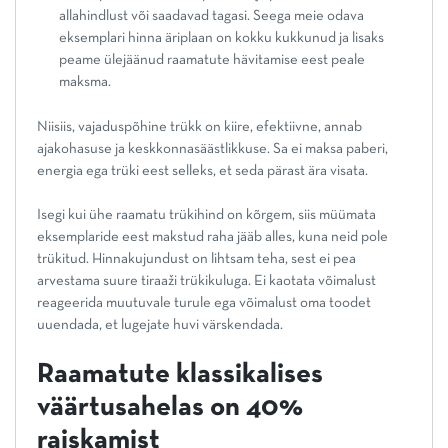
allahindlust või saadavad tagasi. Seega meie odava
eksemplari hinna äriplaan on kokku kukkunud ja lisaks
peame ülejäänud raamatute hävitamise eest peale
maksma.
Niisiis, vajaduspõhine trükk on kiire, efektiivne, annab
ajakohasuse ja keskkonnasäästlikkuse. Sa ei maksa paberi,
energia ega trüki eest selleks, et seda pärast ära visata.
Isegi kui ühe raamatu trükihind on kõrgem, siis müümata
eksemplaride eest makstud raha jääb alles, kuna neid pole
trükitud. Hinnakujundust on lihtsam teha, sest ei pea
arvestama suure tiraaži trükikuluga. Ei kaotata võimalust
reageerida muutuvale turule ega võimalust oma toodet
uuendada, et lugejate huvi värskendada.
Raamatute klassikalises
väärtusahelas on 40%
raiskamist