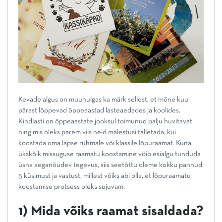
Kevade algus on muuhulgas ka märk sellest, et mõne kuu
pärast lõppevad õppeaastad lasteaedades ja koolides.
Kindlasti on õppeaastate jooksul toimunud palju huvitavat
ning mis oleks parem viis neid mälestusi talletada, kui
koostada oma lapse rühmale või klassile lõpuraamat. Kuna
ükskõik missuguse raamatu koostamine võib esialgu tunduda
üsna aeganõudev tegevus, siis seetõttu oleme kokku pannud
5 küsimust ja vastust, millest võiks abi olla, et lõpuraamatu
koostamise protsess oleks sujuvam.
1) Mida võiks raamat sisaldada?