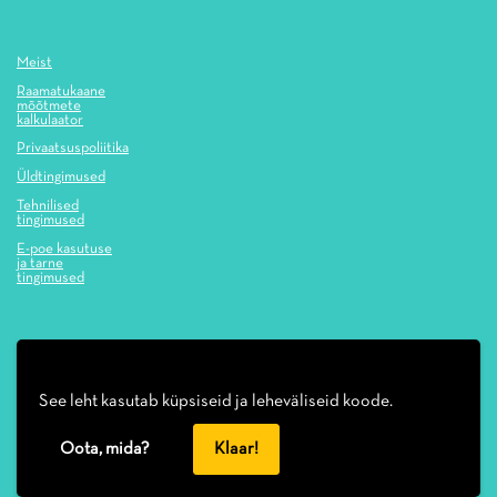
Meist
Raamatukaane
mõõtmete
kalkulaator
Privaatsuspoliitika
Üldtingimused
Tehnilised
tingimused
E-poe kasutuse
ja tarne
tingimused
See leht kasutab küpsiseid ja leheväliseid koode.
Oota, mida?
Klaar!