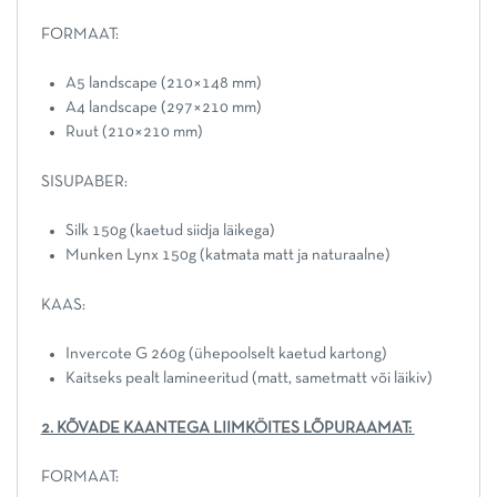
FORMAAT:
A5 landscape (210×148 mm)
A4 landscape (297×210 mm)
Ruut (210×210 mm)
SISUPABER:
Silk 150g (kaetud siidja läikega)
Munken Lynx 150g (katmata matt ja naturaalne)
KAAS:
Invercote G 260g (ühepoolselt kaetud kartong)
Kaitseks pealt lamineeritud (matt, sametmatt või läikiv)
2. KÕVADE KAANTEGA LIIMKÖITES LÕPURAAMAT:
FORMAAT: