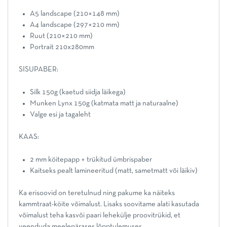
A5 landscape (210×148 mm)
A4 landscape (297×210 mm)
Ruut (210×210 mm)
Portrait 210x280mm
SISUPABER:
Silk 150g (kaetud siidja läikega)
Munken Lynx 150g (katmata matt ja naturaalne)
Valge esi ja tagaleht
KAAS:
2 mm köitepapp + trükitud ümbrispaber
Kaitseks pealt lamineeritud (matt, sametmatt või läikiv)
Ka erisoovid on teretulnud ning pakume ka näiteks
kammtraat-köite võimalust. Lisaks soovitame alati kasutada
võimalust teha kasvõi paari lehekülje proovitrükid, et
veenduda meelepärases lõpptulemuses.