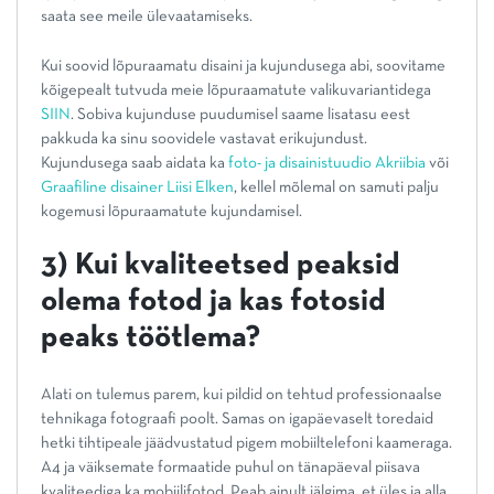
saata see meile ülevaatamiseks.
Kui soovid lõpuraamatu disaini ja kujundusega abi, soovitame
kõigepealt tutvuda meie lõpuraamatute valikuvariantidega
SIIN
. Sobiva kujunduse puudumisel saame lisatasu eest
pakkuda ka sinu soovidele vastavat erikujundust.
Kujundusega saab aidata ka
foto- ja disainistuudio Akriibia
või
Graafiline disainer Liisi Elken
, kellel mõlemal on samuti palju
kogemusi lõpuraamatute kujundamisel.
3) Kui kvaliteetsed peaksid
olema fotod ja kas fotosid
peaks töötlema?
Alati on tulemus parem, kui pildid on tehtud professionaalse
tehnikaga fotograafi poolt. Samas on igapäevaselt toredaid
hetki tihtipeale jäädvustatud pigem mobiiltelefoni kaameraga.
A4 ja väiksemate formaatide puhul on tänapäeval piisava
kvaliteediga ka mobiilifotod. Peab ainult jälgima, et üles ja alla