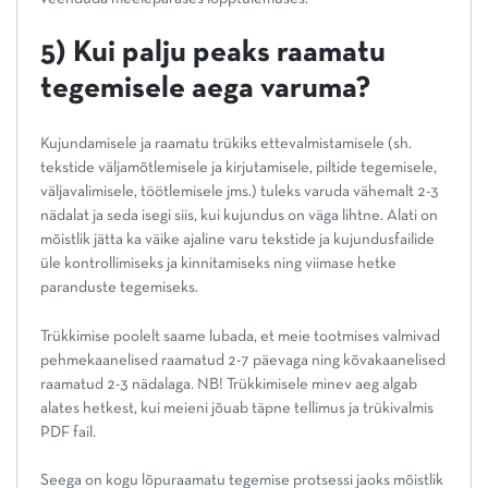
5) Kui palju peaks raamatu
tegemisele aega varuma?
Kujundamisele ja raamatu trükiks ettevalmistamisele (sh.
tekstide väljamõtlemisele ja kirjutamisele, piltide tegemisele,
väljavalimisele, töötlemisele jms.) tuleks varuda vähemalt 2-3
nädalat ja seda isegi siis, kui kujundus on väga lihtne. Alati on
mõistlik jätta ka väike ajaline varu tekstide ja kujundusfailide
üle kontrollimiseks ja kinnitamiseks ning viimase hetke
paranduste tegemiseks.
Trükkimise poolelt saame lubada, et meie tootmises valmivad
pehmekaanelised raamatud 2-7 päevaga ning kõvakaanelised
raamatud 2-3 nädalaga. NB! Trükkimisele minev aeg algab
alates hetkest, kui meieni jõuab täpne tellimus ja trükivalmis
PDF fail.
Seega on kogu lõpuraamatu tegemise protsessi jaoks mõistlik