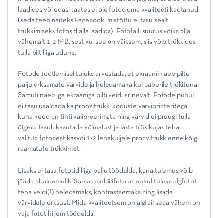
laadides või edasi saates ei ole fotod oma kvaliteeti kaotanud
(seda teeb näiteks Facebook, mistõttu ei tasu sealt
trükkimiseks fotosid alla laadida). Fotofaili suurus võiks olla
vähemalt 1-2 MB, sest kui see on väiksem, siis võib trükkides
tulla pilt liiga udune.
Fotode töötlemisel tuleks arvestada, et ekraanil näeb pilte
palju erksamate värvide ja heledamana kui paberile trükituna.
Samuti näeb iga ekraaniga pilti veidi erinevalt. Fotode puhul
ei tasu usaldada ka proovitrükki koduste värviprinteritega,
kuna need on tihti kalibreerimata ning värvid ei pruugi tulla
õiged. Tasub kasutada võimalust ja lasta trükikojas teha
valitud fotodest kasvõi 1-2 leheküljele proovitrükk enne kõigi
raamatute trükkimist.
Lisaks ei tasu fotosid liiga palju töödelda, kuna tulemus võib
jääda ebaloomulik. Samas mobiilifotode puhul tuleks algfotot
teha veidi(!) heledamaks, kontrastsemaks ning lisada
värvidele erksust. Mida kvaliteetsem on algfail seda vähem on
vaja fotot hiljem töödelda.