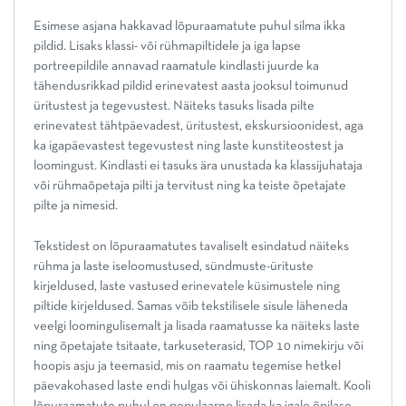
Esimese asjana hakkavad lõpuraamatute puhul silma ikka
pildid. Lisaks klassi- või rühmapiltidele ja iga lapse
portreepildile annavad raamatule kindlasti juurde ka
tähendusrikkad pildid erinevatest aasta jooksul toimunud
üritustest ja tegevustest. Näiteks tasuks lisada pilte
erinevatest tähtpäevadest, üritustest, ekskursioonidest, aga
ka igapäevastest tegevustest ning laste kunstiteostest ja
loomingust. Kindlasti ei tasuks ära unustada ka klassijuhataja
või rühmaõpetaja pilti ja tervitust ning ka teiste õpetajate
pilte ja nimesid.
Tekstidest on lõpuraamatutes tavaliselt esindatud näiteks
rühma ja laste iseloomustused, sündmuste-ürituste
kirjeldused, laste vastused erinevatele küsimustele ning
piltide kirjeldused. Samas võib tekstilisele sisule läheneda
veelgi loomingulisemalt ja lisada raamatusse ka näiteks laste
ning õpetajate tsitaate, tarkuseterasid, TOP 10 nimekirju või
hoopis asju ja teemasid, mis on raamatu tegemise hetkel
päevakohased laste endi hulgas või ühiskonnas laiemalt. Kooli
lõpuraamatute puhul on populaarne lisada ka igale õpilase