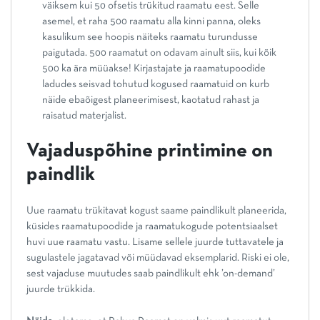
väiksem kui 50 ofsetis trükitud raamatu eest. Selle
asemel, et raha 500 raamatu alla kinni panna, oleks
kasulikum see hoopis näiteks raamatu turundusse
paigutada. 500 raamatut on odavam ainult siis, kui kõik
500 ka ära müüakse! Kirjastajate ja raamatupoodide
ladudes seisvad tohutud kogused raamatuid on kurb
näide ebaõigest planeerimisest, kaotatud rahast ja
raisatud materjalist.
Vajaduspõhine printimine on
paindlik
Uue raamatu trükitavat kogust saame paindlikult planeerida,
küsides raamatupoodide ja raamatukogude potentsiaalset
huvi uue raamatu vastu. Lisame sellele juurde tuttavatele ja
sugulastele jagatavad või müüdavad eksemplarid. Riski ei ole,
sest vajaduse muutudes saab paindlikult ehk ’on-demand’
juurde trükkida.