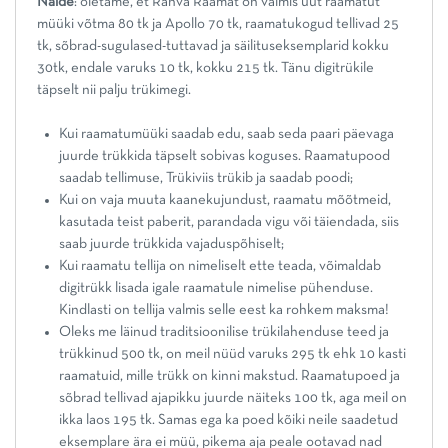
Näide
: oletame, et Rahva Raamat on valmis uut raamatut
müüki võtma 80 tk ja Apollo 70 tk, raamatukogud tellivad 25
tk, sõbrad-sugulased-tuttavad ja säilituseksemplarid kokku
30tk, endale varuks 10 tk, kokku 215 tk. Tänu digitrükile
täpselt nii palju trükimegi.
Kui raamatumüüki saadab edu, saab seda paari päevaga
juurde trükkida täpselt sobivas koguses. Raamatupood
saadab tellimuse, Trükiviis trükib ja saadab poodi;
Kui on vaja muuta kaanekujundust, raamatu mõõtmeid,
kasutada teist paberit, parandada vigu või täiendada, siis
saab juurde trükkida vajaduspõhiselt;
Kui raamatu tellija on nimeliselt ette teada, võimaldab
digitrükk lisada igale raamatule nimelise pühenduse.
Kindlasti on tellija valmis selle eest ka rohkem maksma!
Oleks me läinud traditsioonilise trükilahenduse teed ja
trükkinud 500 tk, on meil nüüd varuks 295 tk ehk 10 kasti
raamatuid, mille trükk on kinni makstud. Raamatupoed ja
sõbrad tellivad ajapikku juurde näiteks 100 tk, aga meil on
ikka laos 195 tk. Samas ega ka poed kõiki neile saadetud
eksemplare ära ei müü, pikema aja peale ootavad nad