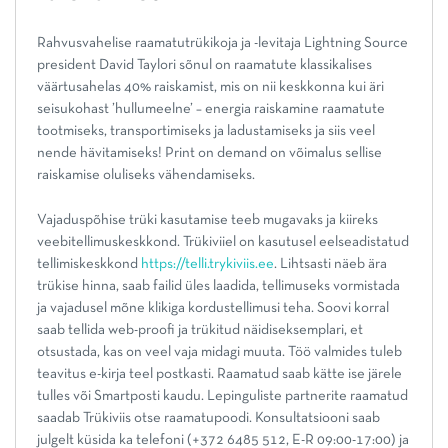
Rahvusvahelise raamatutrükikoja ja -levitaja Lightning Source
president David Taylori sõnul on raamatute klassikalises
väärtusahelas 40% raiskamist, mis on nii keskkonna kui äri
seisukohast ’hullumeelne’ – energia raiskamine raamatute
tootmiseks, transportimiseks ja ladustamiseks ja siis veel
nende hävitamiseks! Print on demand on võimalus sellise
raiskamise oluliseks vähendamiseks.
Vajaduspõhise trüki kasutamise teeb mugavaks ja kiireks
veebitellimuskeskkond. Trükiviiel on kasutusel eelseadistatud
tellimiskeskkond
https://telli.trykiviis.ee
. Lihtsasti näeb ära
trükise hinna, saab failid üles laadida, tellimuseks vormistada
ja vajadusel mõne klikiga kordustellimusi teha. Soovi korral
saab tellida web-proofi ja trükitud näidiseksemplari, et
otsustada, kas on veel vaja midagi muuta. Töö valmides tuleb
teavitus e-kirja teel postkasti. Raamatud saab kätte ise järele
tulles või Smartposti kaudu. Lepinguliste partnerite raamatud
saadab Trükiviis otse raamatupoodi. Konsultatsiooni saab
julgelt küsida ka telefoni (+372 6485 512, E-R 09:00-17:00) ja