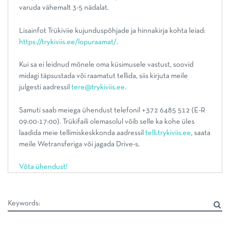
varuda vähemalt 3-5 nädalat.
Lisainfot Trükiviie kujunduspõhjade ja hinnakirja kohta leiad:
https://trykiviis.ee/lopuraamat/
.
Kui sa ei leidnud mõnele oma küsimusele vastust, soovid
midagi täpsustada või raamatut tellida, siis kirjuta meile
julgesti aadressil
tere@trykiviis.ee
.
Samuti saab meiega ühendust telefonil +372 6485 512 (E-R
09:00-17:00). Trükifaili olemasolul võib selle ka kohe üles
laadida meie tellimiskeskkonda aadressil
telli.trykiviis.ee
, saata
meile Wetransferiga või jagada Drive-s.
Võta ühendust!