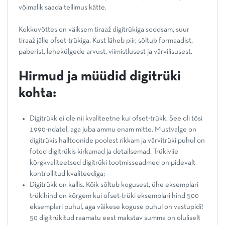
võimalik saada tellimus kätte.
Kokkuvõttes on väiksem tiraaž digitrükiga soodsam, suur
tiraaž jälle ofset-trükiga. Kust läheb piir, sõltub formaadist,
paberist, lehekülgede arvust, viimistlusest ja värvilisusest.
Hirmud ja müüdid digitrüki
kohta:
Digitrükk ei ole nii kvaliteetne kui ofset-trükk. See oli tõsi
1990-ndatel, aga juba ammu enam mitte. Mustvalge on
digitrükis halltoonide poolest rikkam ja värvitrüki puhul on
fotod digitrükis kirkamad ja detailsemad. Trükiviie
kõrgkvaliteetsed digitrüki tootmisseadmed on pidevalt
kontrollitud kvaliteediga;
Digitrükk on kallis. Kõik sõltub kogusest, ühe eksemplari
trükihind on kõrgem kui ofset-trüki eksemplari hind 500
eksemplari puhul, aga väikese koguse puhul on vastupidi!
50 digitrükitud raamatu eest makstav summa on oluliselt