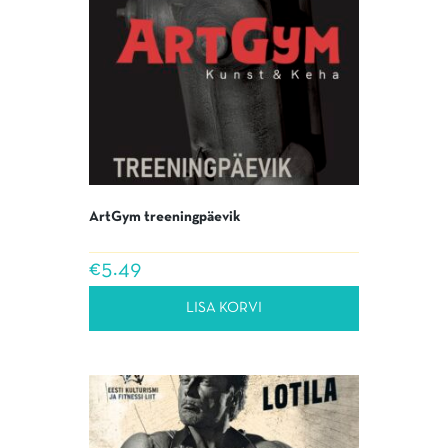
ArtGym treeningpäevik
€
5.49
LISA KORVI