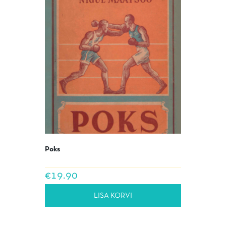
Poks
€
19.90
LISA KORVI