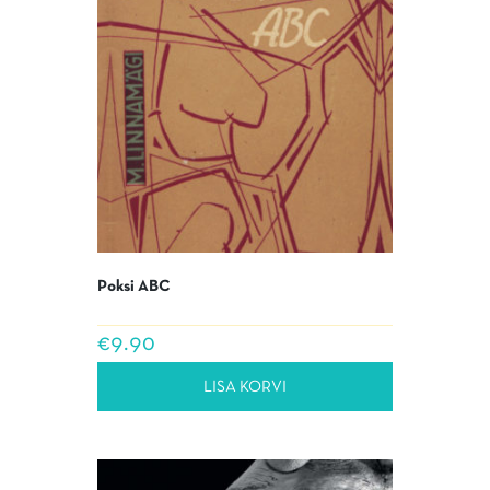
Poksi ABC
€
9.90
LISA KORVI