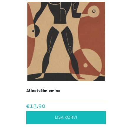
Atleetvõimlemine
€
13.90
LISA KORVI