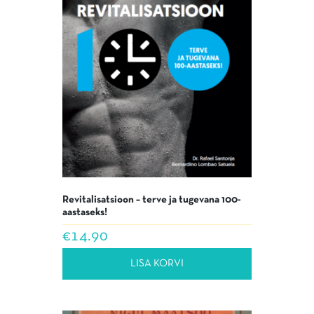
Revitalisatsioon – terve ja tugevana 100-
aastaseks!
€
14.90
LISA KORVI