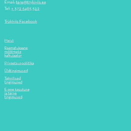
Email:
tere@trykiviis.ee
Tel:
+ 372 6485 512
Trükiviis Facebook
Meist
Raamatukaane
mõõtmete
kalkulaator
Privaatsuspoliitika
Üldtingimused
Tehnilised
tingimused
E-poe kasutuse
ja tarne
tingimused