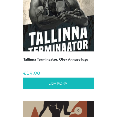
Tallinna Terminaator, Olev Annuse lugu
€
19.90
LISA KORVI