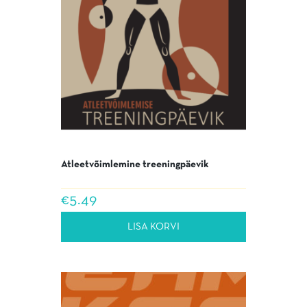
Atleetvõimlemine treeningpäevik
€
5.49
LISA KORVI