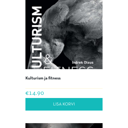
Kulturism ja fitness
€
14.90
LISA KORVI