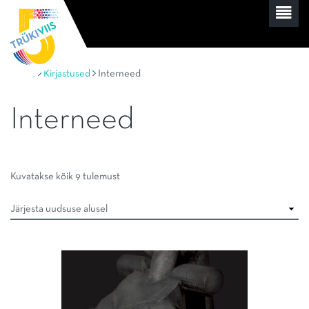
Home
Kirjastused
Interneed
Interneed
Sorditud
Kuvatakse kõik 9 tulemust
uusimate
järgi