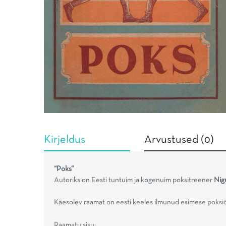
Kirjeldus
Arvustused (0)
“Poks”
Autoriks on Eesti tuntuim ja kogenuim poksitreener
Nig
Käesolev raamat on eesti keeles ilmunud esimese poksi
Raamatu sisu: