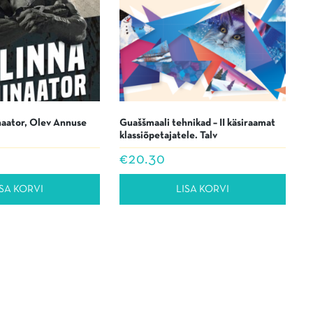
naator, Olev Annuse
Guaššmaali tehnikad – II käsiraamat
klassiõpetajatele. Talv
€
20.30
ISA KORVI
LISA KORVI