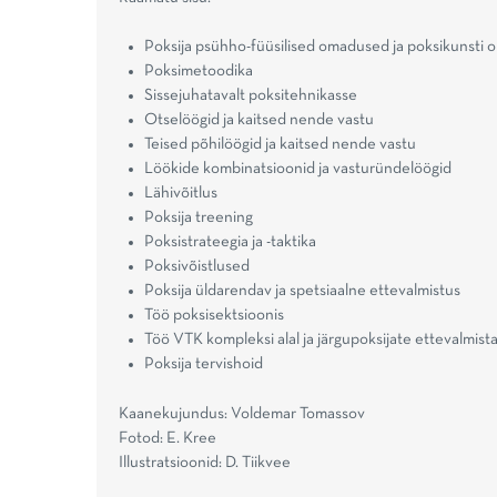
Poksija psühho-füüsilised omadused ja poksikunsti
Poksimetoodika
Sissejuhatavalt poksitehnikasse
Otselöögid ja kaitsed nende vastu
Teised põhilöögid ja kaitsed nende vastu
Löökide kombinatsioonid ja vasturündelöögid
Lähivõitlus
Poksija treening
Poksistrateegia ja -taktika
Poksivõistlused
Poksija üldarendav ja spetsiaalne ettevalmistus
Töö poksisektsioonis
Töö VTK kompleksi alal ja järgupoksijate ettevalmist
Poksija tervishoid
Kaanekujundus: Voldemar Tomassov
Fotod: E. Kree
Illustratsioonid: D. Tiikvee