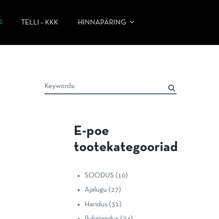
D
TELLI – KKK
HINNAPÄRING
E-poe
tootekategooriad
SOODUS
(10)
Ajalugu
(27)
Haridus
(31)
Ilukirjandus
(24)