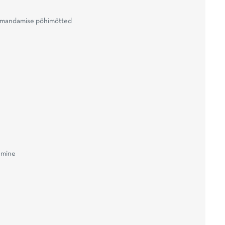
 omandamise põhimõtted
amine