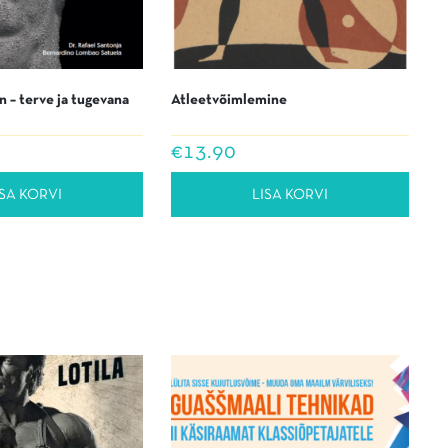
n – terve ja tugevana
Atleetvõimlemine
€
13.90
ISA KORVI
LISA KORVI