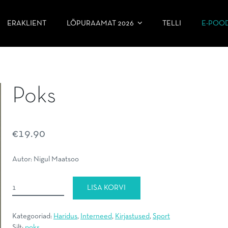
ERAKLIENT
LÕPURAAMAT 2026
TELLI
E-POO
Poks
€
19.90
Autor: Nigul Maatsoo
Poks
LISA KORVI
kogus
Kategooriad:
Haridus
,
Interneed
,
Kirjastused
,
Sport
Silt:
poks