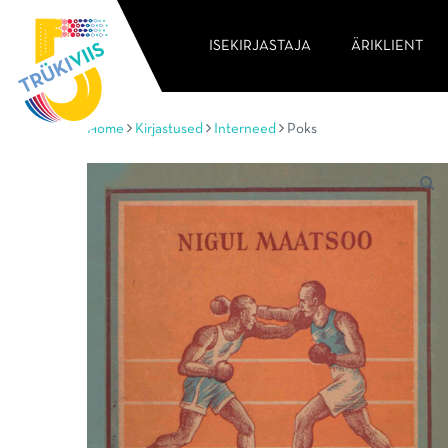
ISEKIRJASTAJA
ÄRIKLIENT
Home
Kirjastused
Interneed
Poks