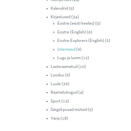
Kalendrid
(5)
Kirjastused
(34)
Eostre (eesti keeles)
(5)
Eostre (English)
(6)
Eostre Explorers (English)
(2)
Interneed
(9)
Lugu ja lumm
(12)
Lasteraamatud
(10)
Loodus
(9)
Luule
(26)
Raamatukogud
(4)
Sport
(13)
Särgid-pusad-mütsid
(5)
Varia
(18)