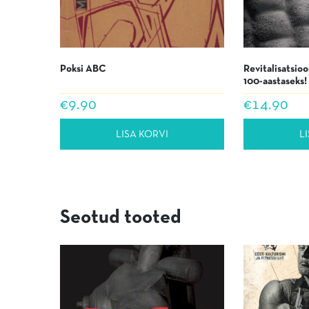
Poksi ABC
Revitalisatsioo
100-aastaseks!
€
9.90
€
14.90
LISA KORVI
L
Seotud tooted