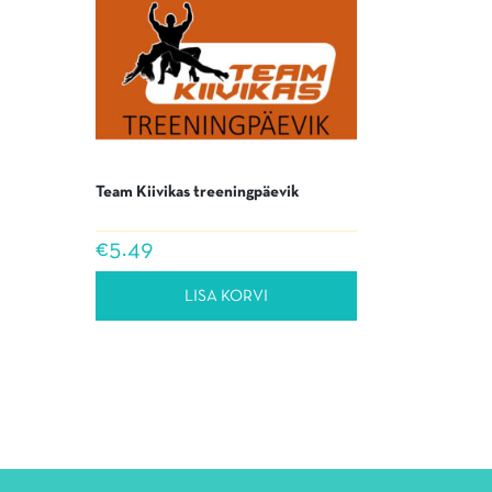
Team Kiivikas treeningpäevik
€
5.49
LISA KORVI