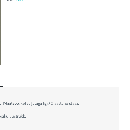
ul Maatsoo
, kel seljataga ligi 30-aastane staaž.
õpiku uustrükk.