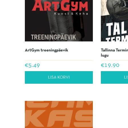
ArtGym treeningpäevik
Tallinna Termi
lugu
€
5.49
€
19.90
LISA KORVI
L