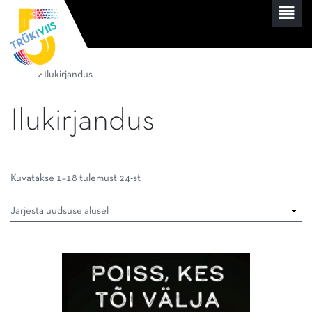
Home
Ilukirjandus
Ilukirjandus
Sorditud
Kuvatakse 1–18 tulemust 24-st
uusimate
järgi