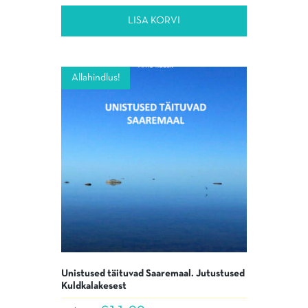
LISA KORVI
Allahindlus!
Unistused täituvad Saaremaal. Jutustused
Kuldkalakesest
Algne
Praegune