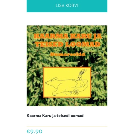
LISA KORVI
Kaarma Karu ja teised loomad
€
9.90