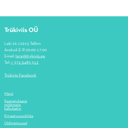
Trükiviis OÜ
Laki 26 12915 Tallinn
Avatud: E-R 09:00-17:00
Email:
tere@trykiviis.ee
Tel:
+ 372 6485 512
Trükiviis Facebook
Meist
Raamatukaane
mõõtmete
kalkulaator
Privaatsuspoliitika
Üldtingimused