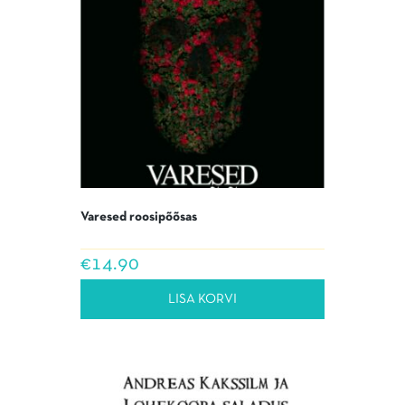
Varesed roosipõõsas
€
14.90
LISA KORVI