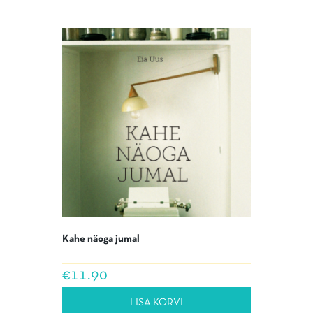
Kahe näoga jumal
€
11.90
LISA KORVI