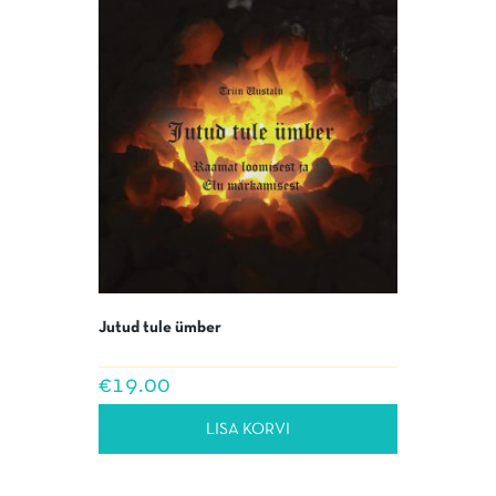
Jutud tule ümber
€
19.00
LISA KORVI