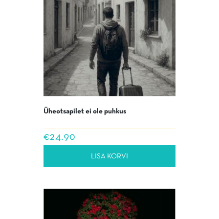
Üheotsapilet ei ole puhkus
€
24.90
LISA KORVI