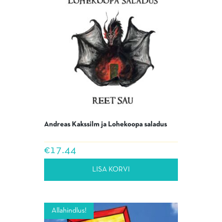
Andreas Kakssilm ja Lohekoopa saladus
€
17.44
LISA KORVI
Allahindlus!