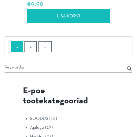
€
9.90
LISA KORVI
1
2
→
E-poe
tootekategooriad
SOODUS
(10)
Ajalugu
(27)
Haridus
(31)