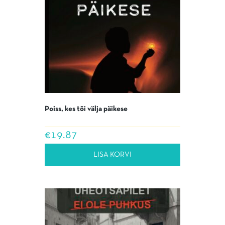
Poiss, kes tõi välja päikese
€
19.87
LISA KORVI