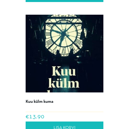
Kuu külm kuma
€
13.90
LISA KORVI