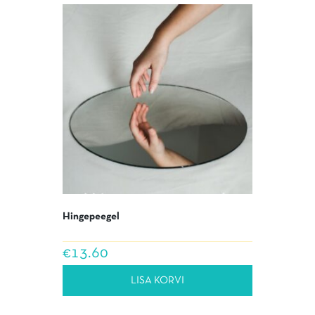
Hingepeegel
€
13.60
LISA KORVI