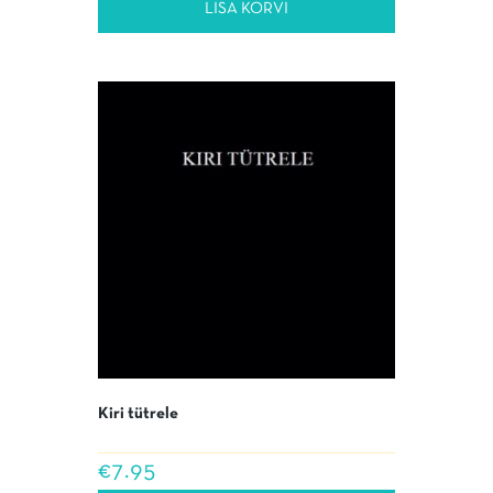
LISA KORVI
Kiri tütrele
€
7.95