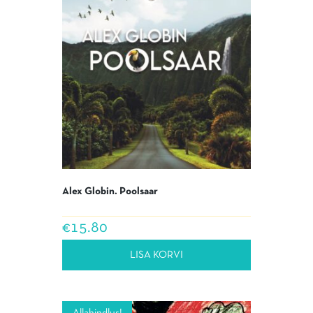
Alex Globin. Poolsaar
€
15.80
LISA KORVI