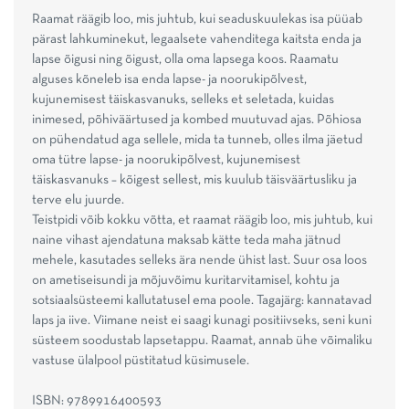
Raamat räägib loo, mis juhtub, kui seaduskuulekas isa püüab
pärast lahkuminekut, legaalsete vahenditega kaitsta enda ja
lapse õigusi ning õigust, olla oma lapsega koos. Raamatu
alguses kõneleb isa enda lapse- ja noorukipõlvest,
kujunemisest täiskasvanuks, selleks et seletada, kuidas
inimesed, põhiväärtused ja kombed muutuvad ajas. Põhiosa
on pühendatud aga sellele, mida ta tunneb, olles ilma jäetud
oma tütre lapse- ja noorukipõlvest, kujunemisest
täiskasvanuks – kõigest sellest, mis kuulub täisväärtusliku ja
terve elu juurde.
Teistpidi võib kokku võtta, et raamat räägib loo, mis juhtub, kui
naine vihast ajendatuna maksab kätte teda maha jätnud
mehele, kasutades selleks ära nende ühist last. Suur osa loos
on ametiseisundi ja mõjuvõimu kuritarvitamisel, kohtu ja
sotsiaalsüsteemi kallutatusel ema poole. Tagajärg: kannatavad
laps ja iive. Viimane neist ei saagi kunagi positiivseks, seni kuni
süsteem soodustab lapsetappu. Raamat, annab ühe võimaliku
vastuse ülalpool püstitatud küsimusele.
ISBN: 9789916400593