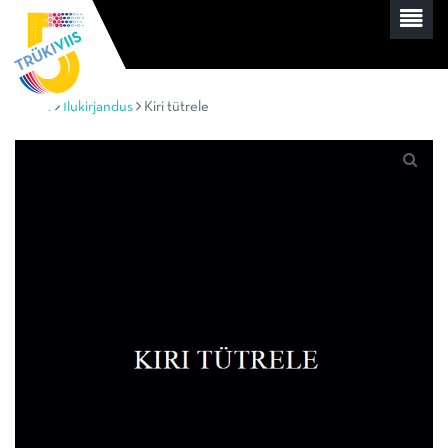
Home
Ilukirjandus
Kiri tütrele