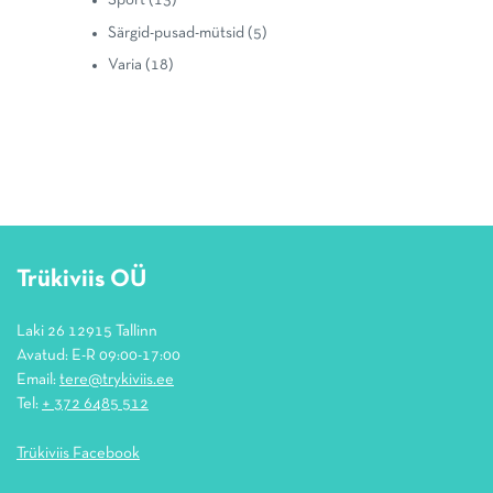
Sport
(13)
Särgid-pusad-mütsid
(5)
Varia
(18)
Trükiviis OÜ
Laki 26 12915 Tallinn
Avatud: E-R 09:00-17:00
Email:
tere@trykiviis.ee
Tel:
+ 372 6485 512
Trükiviis Facebook