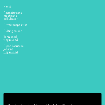
Meist
Raamatukaane
mõõtmete
kalkulaator
Privaatsuspoliitika
Üldtingimused
Tehnilised
tingimused
E-poe kasutuse
ja tarne
tingimused