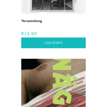
Versammlung
€
15.90
LISA KORVI