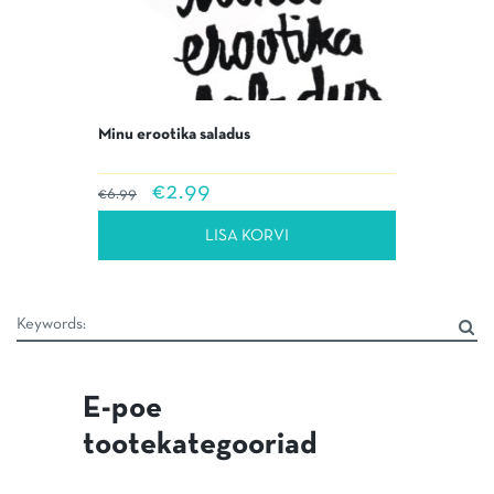
Minu erootika saladus
Algne
Praegune
€
2.99
€
6.99
hind
hind
oli:
on:
LISA KORVI
€6.99.
€2.99.
E-poe
tootekategooriad