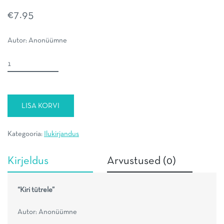
€
7.95
Autor: Anonüümne
Kiri
tütrele
kogus
LISA KORVI
Kategooria:
Ilukirjandus
Kirjeldus
Arvustused (0)
“Kiri tütrele”
Autor: Anonüümne