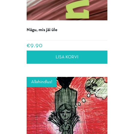
Nägu, mis jäi üle
€
9.90
LISA KORVI
Allahindlus!