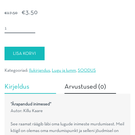
Algne
Praegune
€
3.50
€
17.50
hind
hind
oli:
on:
Ärapandud
€17.50.
€3.50.
inimesed
kogus
LISA KORVI
Kategooriad:
Ilukirjandus
,
Lugu ja lumm
,
SOODUS
Kirjeldus
Arvustused (0)
“Ärapandud inimesed”
Autor: Killu Kaare
See raamat räägib läbi oma lugude inimeste murdumisest. Meil
kõigil on olemas oma murdumispunkt ja selleni jõudmisel on