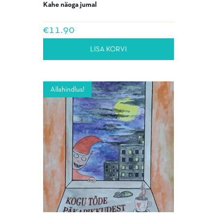
Kahe näoga jumal
€
11.90
LISA KORVI
Allahindlus!