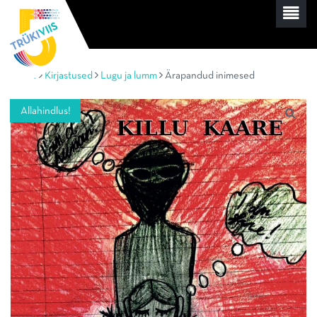
Home
Kirjastused
Lugu ja lumm
Ärapandud inimesed
Allahindlus!