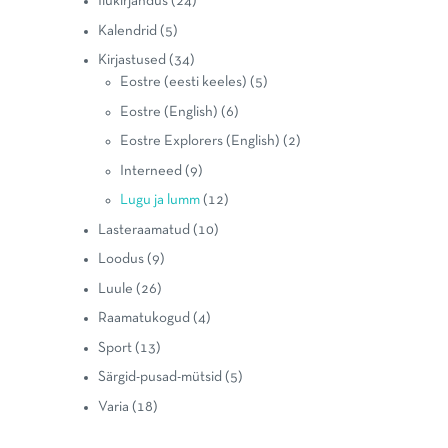
Ilukirjandus
(24)
Kalendrid
(5)
Kirjastused
(34)
Eostre (eesti keeles)
(5)
Eostre (English)
(6)
Eostre Explorers (English)
(2)
Interneed
(9)
Lugu ja lumm
(12)
Lasteraamatud
(10)
Loodus
(9)
Luule
(26)
Raamatukogud
(4)
Sport
(13)
Särgid-pusad-mütsid
(5)
Varia
(18)