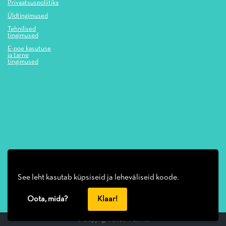
Privaatsuspoliitika
Üldtingimused
Tehnilised
tingimused
E-poe kasutuse
ja tarne
tingimused
See leht kasutab küpsiseid ja leheväliseid koode.
Oota, mida?
Klaar!
© Copyright 2026
Trükiviis