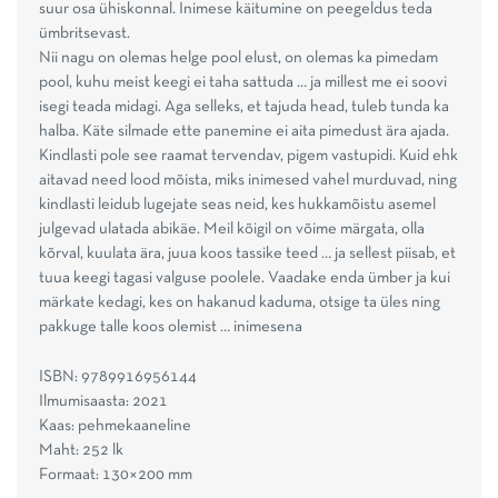
suur osa ühiskonnal. Inimese käitumine on peegeldus teda
ümbritsevast.
Nii nagu on olemas helge pool elust, on olemas ka pimedam
pool, kuhu meist keegi ei taha sattuda … ja millest me ei soovi
isegi teada midagi. Aga selleks, et tajuda head, tuleb tunda ka
halba. Käte silmade ette panemine ei aita pimedust ära ajada.
Kindlasti pole see raamat tervendav, pigem vastupidi. Kuid ehk
aitavad need lood mõista, miks inimesed vahel murduvad, ning
kindlasti leidub lugejate seas neid, kes hukkamõistu asemel
julgevad ulatada abikäe. Meil kõigil on võime märgata, olla
kõrval, kuulata ära, juua koos tassike teed … ja sellest piisab, et
tuua keegi tagasi valguse poolele. Vaadake enda ümber ja kui
märkate kedagi, kes on hakanud kaduma, otsige ta üles ning
pakkuge talle koos olemist … inimesena
ISBN: 9789916956144
Ilmumisaasta: 2021
Kaas: pehmekaaneline
Maht: 252 lk
Formaat: 130×200 mm