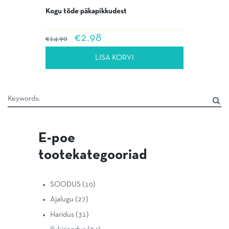
Kogu tõde päkapikkudest
Algne
Praegune
€
2.98
€
14.90
hind
hind
oli:
on:
LISA KORVI
€14.90.
€2.98.
E-poe
tootekategooriad
SOODUS
(10)
Ajalugu
(27)
Haridus
(31)