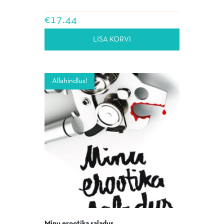
€
17.44
LISA KORVI
Allahindlus!
Minu erootika saladus