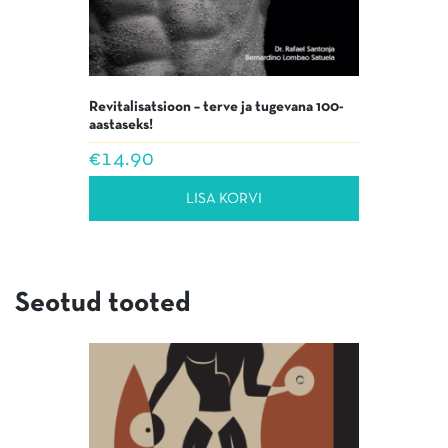
Revitalisatsioon – terve ja tugevana 100-
aastaseks!
€
14.90
LISA KORVI
Seotud tooted