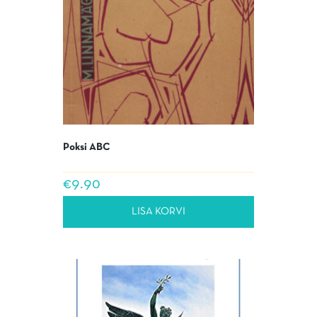
Poksi ABC
€
9.90
LISA KORVI