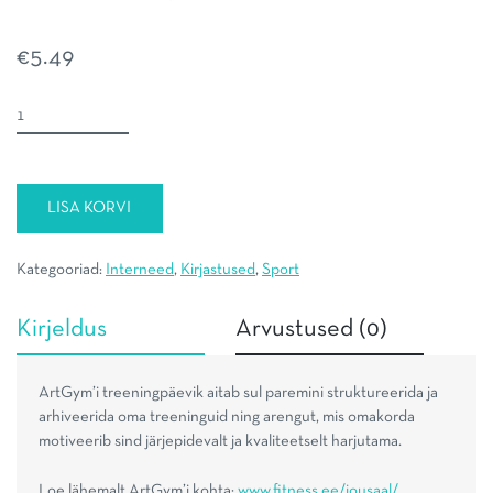
€
5.49
ArtGym
treeningpäevik
kogus
LISA KORVI
Kategooriad:
Interneed
,
Kirjastused
,
Sport
Kirjeldus
Arvustused (0)
ArtGym’i treeningpäevik aitab sul paremini struktureerida ja
arhiveerida oma treeninguid ning arengut, mis omakorda
motiveerib sind järjepidevalt ja kvaliteetselt harjutama.
Loe lähemalt ArtGym’i kohta:
www.fitness.ee/jousaal/