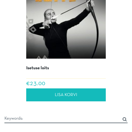
Isetuse loits
€
23.00
LISA KORVI