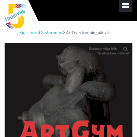
Home
Kirjastused
Interneed
ArtGym treeningpäevik