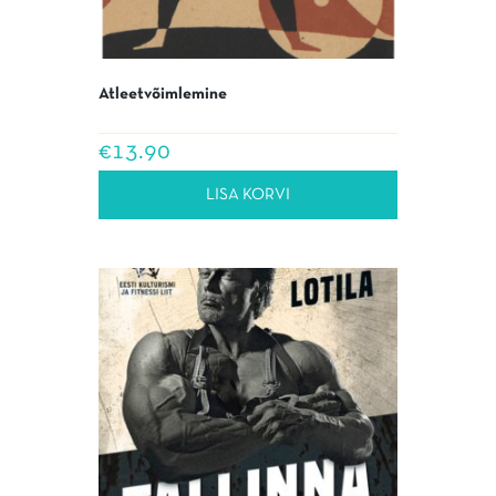
Atleetvõimlemine
€
13.90
LISA KORVI