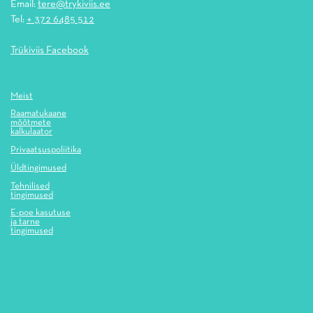
Email:
tere@trykiviis.ee
Tel:
+ 372 6485 512
Trükiviis Facebook
Meist
Raamatukaane
mõõtmete
kalkulaator
Privaatsuspoliitika
Üldtingimused
Tehnilised
tingimused
E-poe kasutuse
ja tarne
tingimused