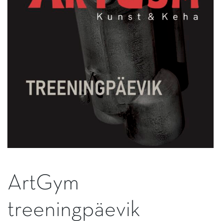
ArtGym
treeningpäevik