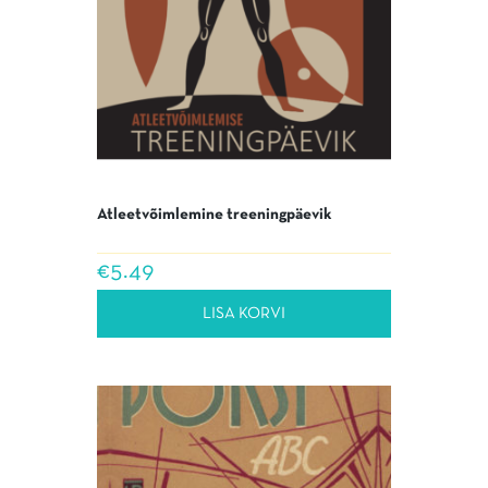
Atleetvõimlemine treeningpäevik
€
5.49
LISA KORVI