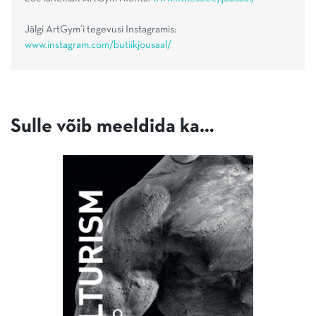
Jälgi ArtGym’i tegevusi Instagramis:
www.instagram.com/butiikjousaal/
Sulle võib meeldida ka…