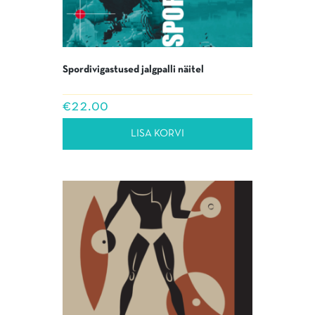
Spordivigastused jalgpalli näitel
€
22.00
LISA KORVI