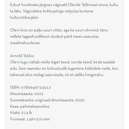
Edust hoolimata järgnes vägivald Olevile Tallinnast sinna, kuhu
ta läks. Vägivaldne kokkupõrge mõjutas ka tema
kulturistikarjääri.
Olevi loos on palju suuri võite, aga ka suuri ohvreid, tänu
millele tagasihoidlikest oludest pärit mees saavutas
maailmakuulsuse.
Arnold Tokko:
Olevi lugu näitab meile õiget teed, nende teed, keda saadab
edu. See raamatu on kohustuslik lugemine kõikidele neile, kes
tahavad elus midagi saavutada, nii et säiliks hingerahu.
ISBN: 9789949724512
Ilmumisaasta: 2022
Soomekeelse originaali ilmumisaasta: 2020
Kaas: pehmekaaneline
Maht: 274 lk
Formaat: 148×210 mm