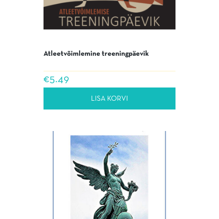
Atleetvõimlemine treeningpäevik
€
5.49
LISA KORVI