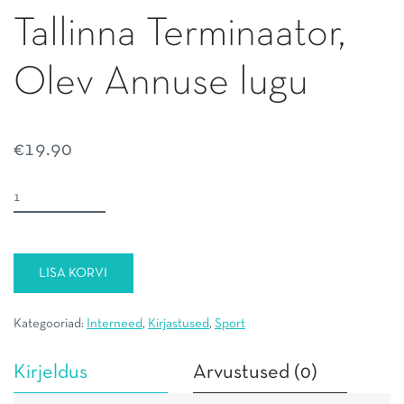
Tallinna Terminaator,
Olev Annuse lugu
€
19.90
Tallinna
Terminaator,
Olev
Annuse
LISA KORVI
lugu
kogus
Kategooriad:
Interneed
,
Kirjastused
,
Sport
Kirjeldus
Arvustused (0)