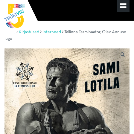
Home
Kirjastused
Interneed
Tallinna Terminaator, Olev Annuse
lugu