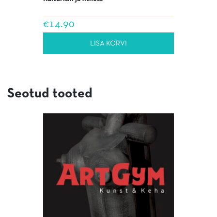
€
14.90
LISA KORVI
Seotud tooted