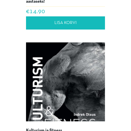
aastaseks!
€
14.90
LISA KORVI
Kulturism ja fitness