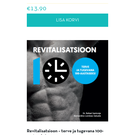
€
13.90
LISA KORVI
Revitalisatsioon – terve ja tugevana 100-