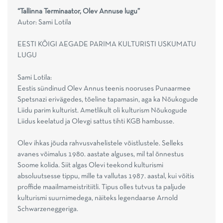
“Tallinna Terminaator, Olev Annuse lugu”
Autor: Sami Lotila
EESTI KÕIGI AEGADE PARIMA KULTURISTI USKUMATU
LUGU
Sami Lotila:
Eestis sündinud Olev Annus teenis nooruses Punaarmee
Spetsnazi erivägedes, tõeline tapamasin, aga ka Nõukogude
Liidu parim kulturist. Ametlikult oli kulturism Nõukogude
Liidus keelatud ja Olevgi sattus tihti KGB hambusse.
Olev ihkas jõuda rahvusvahelistele võistlustele. Selleks
avanes võimalus 1980. aastate alguses, mil tal õnnestus
Soome kolida. Siit algas Olevi teekond kulturismi
absoluutsesse tippu, mille ta vallutas 1987. aastal, kui võitis
proffide maailmameistritiitli. Tipus olles tutvus ta paljude
kulturismi suurnimedega, näiteks legendaarse Arnold
Schwarzeneggeriga.