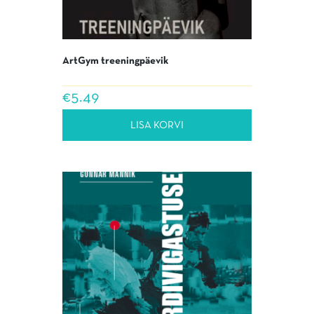
ArtGym treeningpäevik
€
5.49
LISA KORVI