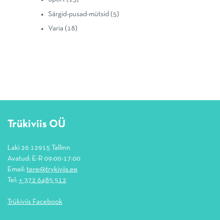
Särgid-pusad-mütsid
(5)
Varia
(18)
Trükiviis OÜ
Laki 26 12915 Tallinn
Avatud: E-R 09:00-17:00
Email:
tere@trykiviis.ee
Tel:
+ 372 6485 512
Trükiviis Facebook