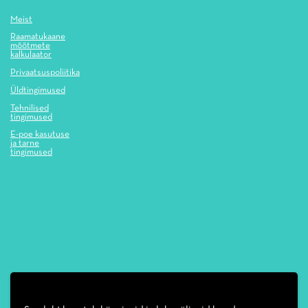
Meist
Raamatukaane
mõõtmete
kalkulaator
Privaatsuspoliitika
Üldtingimused
Tehnilised
tingimused
E-poe kasutuse
ja tarne
tingimused