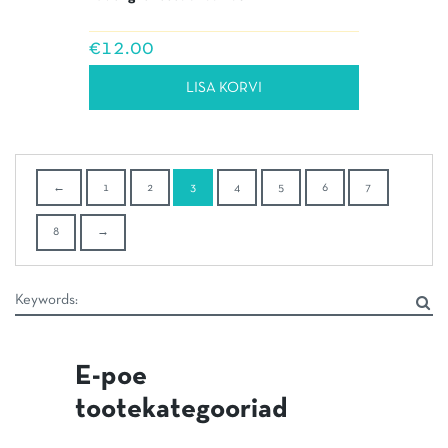
€
12.00
LISA KORVI
←
1
2
3
4
5
6
7
8
→
E-poe
tootekategooriad