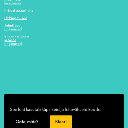
kalkulaator
Privaatsuspoliitika
Üldtingimused
Tehnilised
tingimused
E-poe kasutuse
ja tarne
tingimused
See leht kasutab küpsiseid ja leheväliseid koode.
Oota, mida?
Klaar!