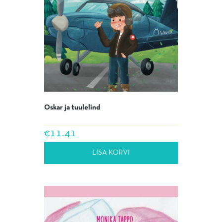
Oskar ja tuulelind
€
11.41
LISA KORVI