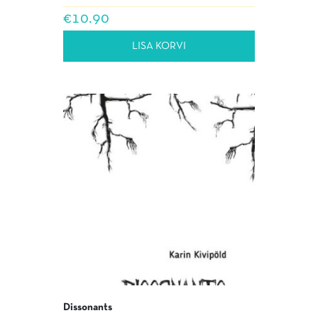
€
10.90
LISA KORVI
Dissonants