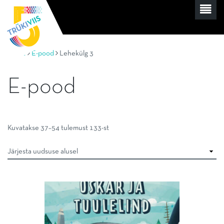
Home
E-pood
Lehekülg 3
E-pood
Sorditud
Kuvatakse 37–54 tulemust 133-st
uusimate
järgi