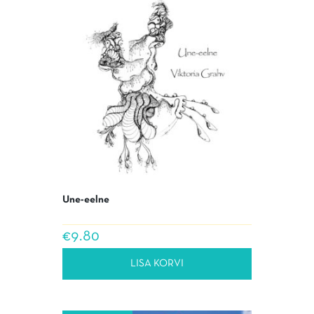
Une-eelne
€
9.80
LISA KORVI