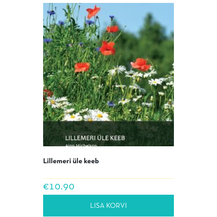
Lillemeri üle keeb
€
10.90
LISA KORVI