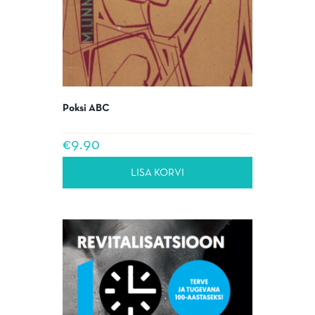
Poksi ABC
€
9.90
LISA KORVI