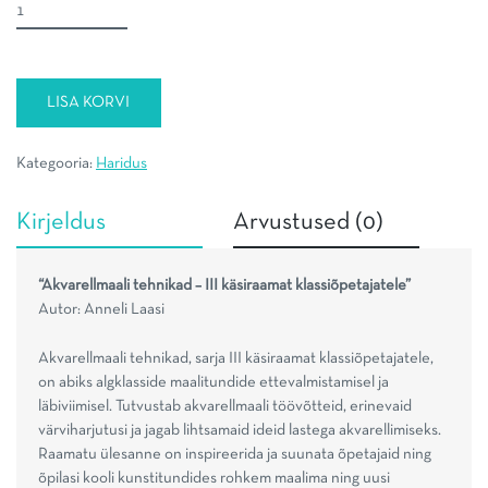
Akvarellmaali
tehnikad
-
III
LISA KORVI
käsiraamat
klassiõpetajatele
kogus
Kategooria:
Haridus
Kirjeldus
Arvustused (0)
“Akvarellmaali tehnikad – III käsiraamat klassiõpetajatele”
Autor: Anneli Laasi
Akvarellmaali tehnikad, sarja III käsiraamat klassiõpetajatele,
on abiks algklasside maalitundide ettevalmistamisel ja
läbiviimisel. Tutvustab akvarellmaali töövõtteid, erinevaid
värviharjutusi ja jagab lihtsamaid ideid lastega akvarellimiseks.
Raamatu ülesanne on inspireerida ja suunata õpetajaid ning
õpilasi kooli kunstitundides rohkem maalima ning uusi