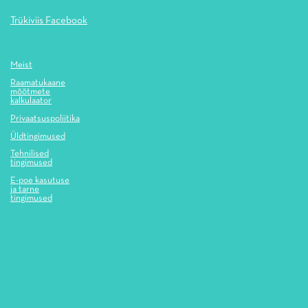
Trükiviis Facebook
Meist
Raamatukaane
mõõtmete
kalkulaator
Privaatsuspoliitika
Üldtingimused
Tehnilised
tingimused
E-poe kasutuse
ja tarne
tingimused