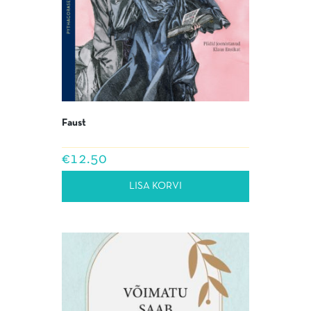
Faust
€
12.50
LISA KORVI