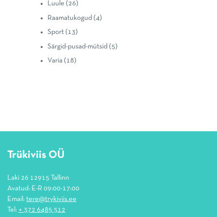
Luule
(26)
Raamatukogud
(4)
Sport
(13)
Särgid-pusad-mütsid
(5)
Varia
(18)
Trükiviis OÜ
Laki 26 12915 Tallinn
Avatud: E-R 09:00-17:00
Email:
tere@trykiviis.ee
Tel:
+ 372 6485 512