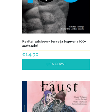
Revitalisatsioon – terve ja tugevana 100-
aastaseks!
€
14.90
LISA KORVI