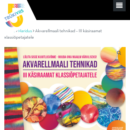
Home
Haridus
Akvarellmaali tehnikad – III käsiraamat
klassiõpetajatele