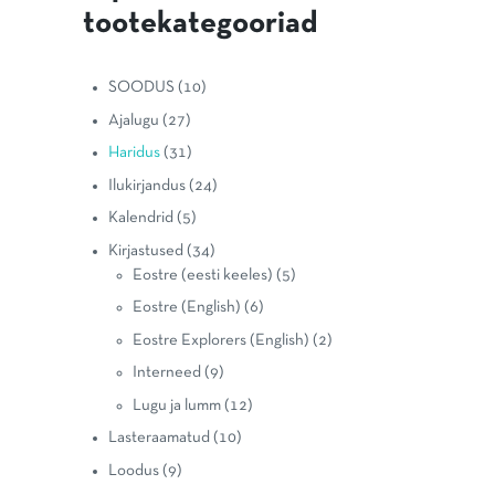
tootekategooriad
SOODUS
(10)
Ajalugu
(27)
Haridus
(31)
Ilukirjandus
(24)
Kalendrid
(5)
Kirjastused
(34)
Eostre (eesti keeles)
(5)
Eostre (English)
(6)
Eostre Explorers (English)
(2)
Interneed
(9)
Lugu ja lumm
(12)
Lasteraamatud
(10)
Loodus
(9)