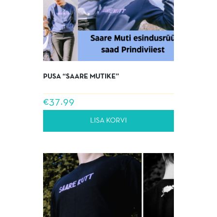
PUSA “SAARE MUTIKE”
€
37.99
LISA KORVI