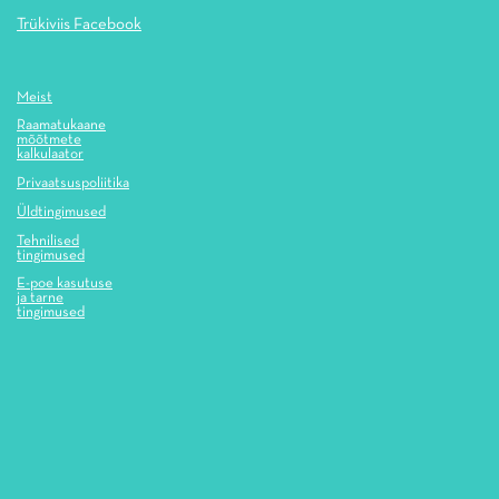
Trükiviis Facebook
Meist
Raamatukaane
mõõtmete
kalkulaator
Privaatsuspoliitika
Üldtingimused
Tehnilised
tingimused
E-poe kasutuse
ja tarne
tingimused