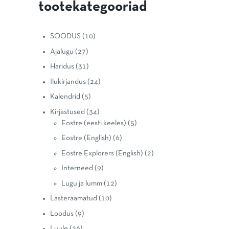
tootekategooriad
SOODUS
(10)
Ajalugu
(27)
Haridus
(31)
Ilukirjandus
(24)
Kalendrid
(5)
Kirjastused
(34)
Eostre (eesti keeles)
(5)
Eostre (English)
(6)
Eostre Explorers (English)
(2)
Interneed
(9)
Lugu ja lumm
(12)
Lasteraamatud
(10)
Loodus
(9)
Luule
(26)