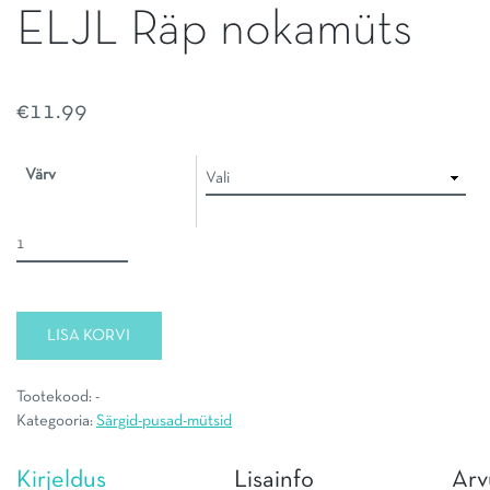
ELJL Räp nokamüts
€
11.99
Värv
ELJL
Räp
nokamüts
kogus
LISA KORVI
Tootekood:
-
Kategooria:
Särgid-pusad-mütsid
Kirjeldus
Lisainfo
Arv