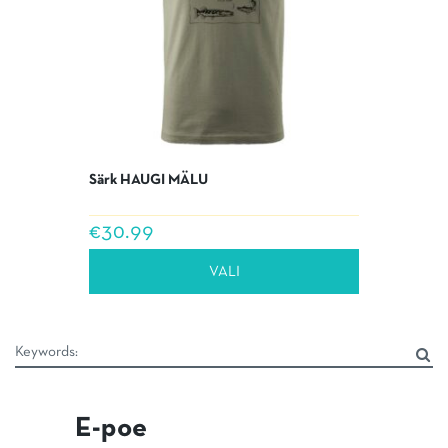
Särk HAUGI MÄLU
€
30.99
Sellel
VALI
tootel
on
mitu
varianti.
Valikuid
saab
teha
E-poe
tootelehel.