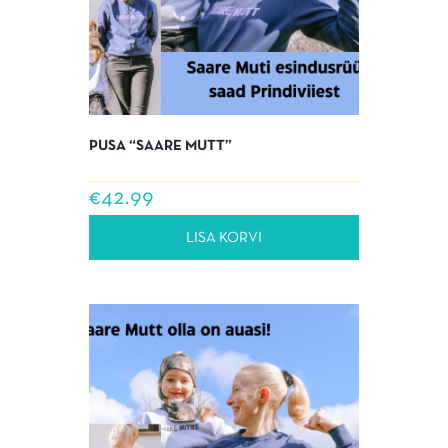
PUSA “SAARE MUTT”
€
42.99
LISA KORVI