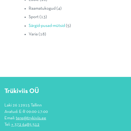
Raamatukogud
(4)
Sport
(13)
Särgid-pusad-mütsid
(5)
Varia
(18)
Trükiviis OÜ
Laki 26 12915 Tallinn
Avatud: E-R 09:00-17:00
Email:
tere@trykiviis.ee
Tel:
+ 372 6485 512