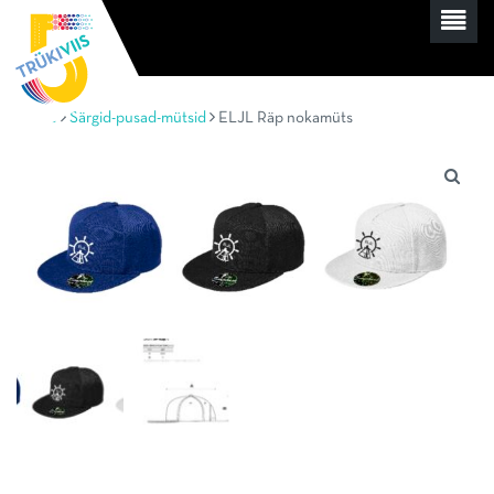
Home
Särgid-pusad-mütsid
ELJL Räp nokamüts