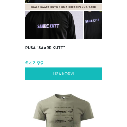
PUSA “SAARE KUTT”
€
42.99
LISA KORVI