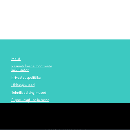
Meist
Raamatukaane mõõtmete
kalkulaator
Privaatsuspoliitika
Üldtingimused
Tehnilised tingimused
E-poe kasutuse ja tarne
tingimused
© Copyright 2026
Trükiviis