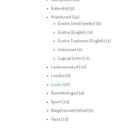
Kalendrid
(5)
Kirjastused
(34)
Eostre (eesti keeles)
(5)
Eostre (English)
(6)
Eostre Explorers (English)
(2)
Interneed
(9)
Lugu ja lumm
(12)
Lasteraamatud
(10)
Loodus
(9)
Luule
(26)
Raamatukogud
(4)
Sport
(13)
Särgid-pusad-mütsid
(5)
Varia
(18)