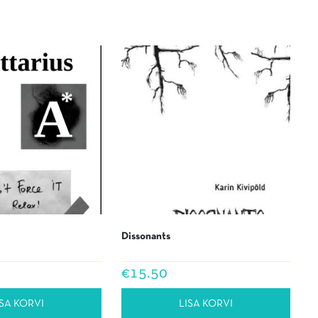
Dissonants
€
15.50
ISA KORVI
LISA KORVI