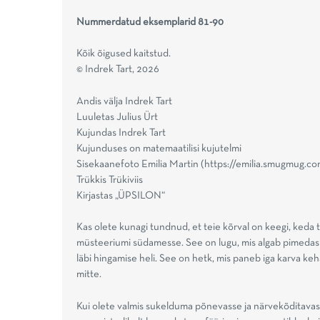
Nummerdatud eksemplarid 81-90
Kõik õigused kaitstud.
© Indrek Tart, 2026
Andis välja Indrek Tart
Luuletas Julius Ürt
Kujundas Indrek Tart
Kujunduses on matemaatilisi kujutelmi
Sisekaanefoto Emilia Martin (https://emilia.smugmug.co
Trükkis Trükiviis
Kirjastas „ÜPSILON“
Kas olete kunagi tundnud, et teie kõrval on keegi, keda te
müsteeriumi südamesse. See on lugu, mis algab pimedas 
läbi hingamise heli. See on hetk, mis paneb iga karva keh
mitte.
Kui olete valmis sukelduma põnevasse ja närvekõditavasse