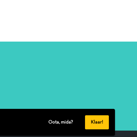
Oota, mida?
Klaar!