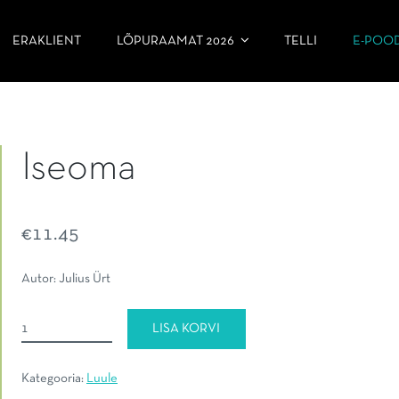
ERAKLIENT
LÕPURAAMAT 2026
TELLI
E-POO
Iseoma
€
11.45
Autor: Julius Ürt
Iseoma
LISA KORVI
kogus
Kategooria:
Luule