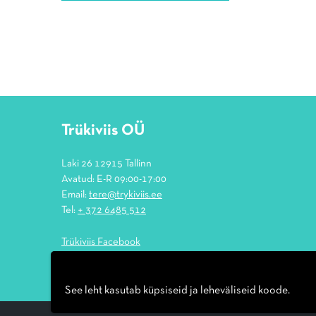
Trükiviis OÜ
Laki 26 12915 Tallinn
Avatud: E-R 09:00-17:00
Email:
tere@trykiviis.ee
Tel:
+ 372 6485 512
Trükiviis Facebook
See leht kasutab küpsiseid ja leheväliseid koode.