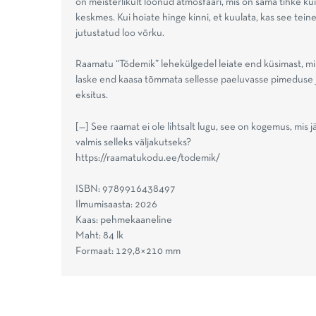
on meisterlikult loonud atmosfääri, mis on sama tihke kui 
keskmes. Kui hoiate hinge kinni, et kuulata, kas see tein
jutustatud loo võrku.
Raamatu “Tõdemik” lehekülgedel leiate end küsimast, mis 
laske end kaasa tõmmata sellesse paeluvasse pimeduse ja
eksitus.
[—] See raamat ei ole lihtsalt lugu, see on kogemus, mis 
valmis selleks väljakutseks?
https://raamatukodu.ee/todemik/
ISBN: 9789916438497
Ilmumisaasta: 2026
Kaas: pehmekaaneline
Maht: 84 lk
Formaat: 129,8×210 mm