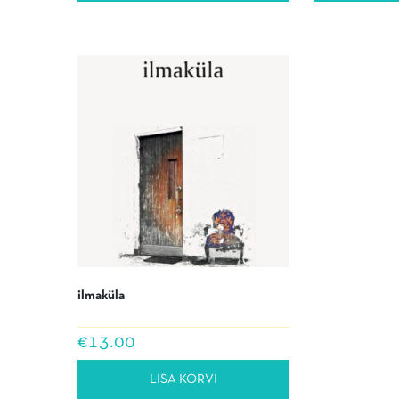
ilmaküla
€
13.00
LISA KORVI