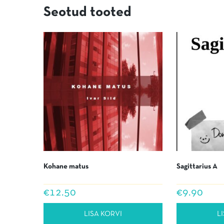
Seotud tooted
Kohane matus
Sagittarius A
€
12.50
€
9.90
LISA KORVI
L