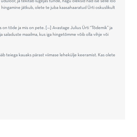
uduloor, ja tekitab lugejas tunde, nagu oleksid nad ise selle loo
e hingamine jätkub, olete te juba kaasahaaratud Ürti oskuslikult
on tõde ja mis on pete. [—] Avastage Julius Ürti “Tõdemik” ja
 saladuste maailma, kus iga hingetõmme võib olla vihje või
jääb teiega kauaks pärast viimase lehekülje keeramist. Kas olete