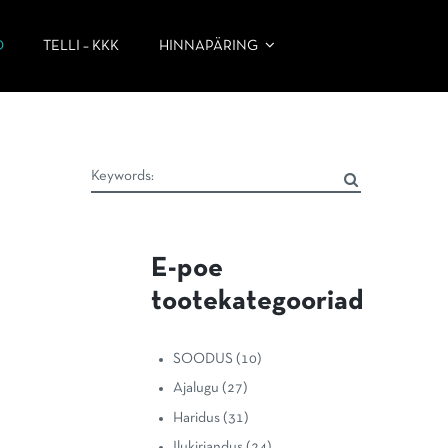
D
TELLI – KKK
HINNAPÄRING
E-poe
tootekategooriad
SOODUS
(10)
Ajalugu
(27)
Haridus
(31)
Ilukirjandus
(24)