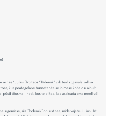
m)
 ei näe? Julius Ürti teos “Tõdemik” viib teid sügavale sellise
toas, kus peategelane tunnetab teise inimese kohalolu ainult
al püsti tõusma – hetk, kus te ei tea, kas usaldada oma meeli või
 lugemisse, siis “Tõdemik” on just see, mida vajate. Julius Ürt