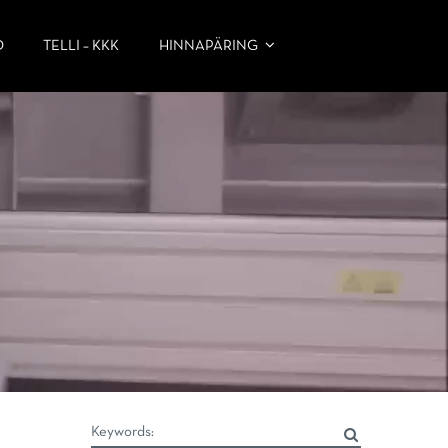
D
TELLI – KKK
HINNAPÄRING