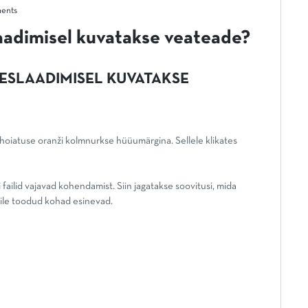
ents
slaadimisel kuvatakse veateade?
ÜLESLAADIMISEL KUVATAKSE
 hoiatuse oranži kolmnurkse hüüumärgina. Sellele klikates
 failid vajavad kohendamist. Siin jagatakse soovitusi, mida
esile toodud kohad esinevad.