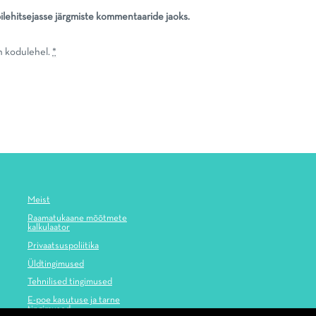
bilehitsejasse järgmiste kommentaaride jaoks.
n kodulehel.
*
Meist
Raamatukaane mõõtmete
kalkulaator
Privaatsuspoliitika
Üldtingimused
Tehnilised tingimused
E-poe kasutuse ja tarne
tingimused