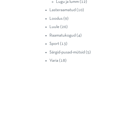
Lugu ja lumm
(12)
Lasteraamatud
(10)
Loodus
(9)
Luule
(26)
Raamatukogud
(4)
Sport
(13)
Särgid-pusad-mütsid
(5)
Varia
(18)