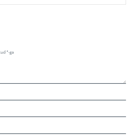
atud
*
-ga