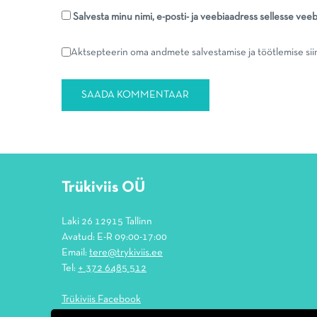
Salvesta minu nimi, e-posti- ja veebiaadress sellesse vee
Aktsepteerin oma andmete salvestamise ja töötlemise sii
Trükiviis OÜ
Laki 26 12915 Tallinn
Avatud: E-R 09:00-17:00
Email:
tere@trykiviis.ee
Tel:
+ 372 6485 512
Trükiviis Facebook