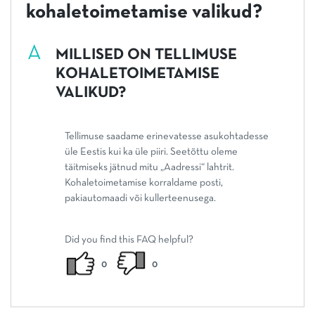
kohaletoimetamise valikud?
A
MILLISED ON TELLIMUSE
KOHALETOIMETAMISE
VALIKUD?
Tellimuse saadame erinevatesse asukohtadesse
üle Eestis kui ka üle piiri. Seetõttu oleme
täitmiseks jätnud mitu „Aadressi“ lahtrit.
Kohaletoimetamise korraldame posti,
pakiautomaadi või kullerteenusega.
Did you find this FAQ helpful?
0
0