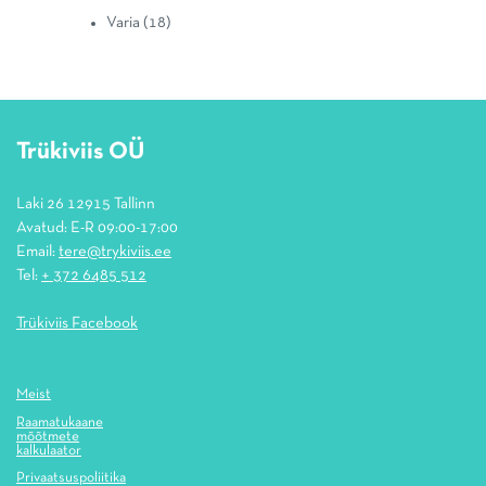
Varia
(18)
Trükiviis OÜ
Laki 26 12915 Tallinn
Avatud: E-R 09:00-17:00
Email:
tere@trykiviis.ee
Tel:
+ 372 6485 512
Trükiviis Facebook
Meist
Raamatukaane
mõõtmete
kalkulaator
Privaatsuspoliitika