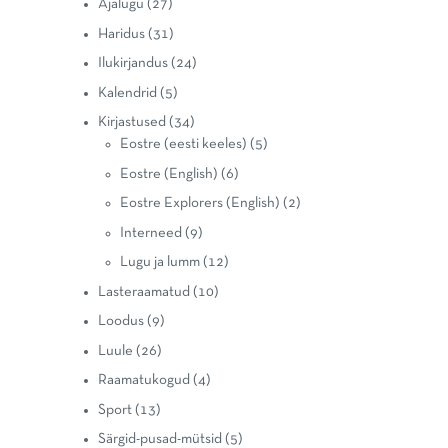
Ajalugu
(27)
Haridus
(31)
Ilukirjandus
(24)
Kalendrid
(5)
Kirjastused
(34)
Eostre (eesti keeles)
(5)
Eostre (English)
(6)
Eostre Explorers (English)
(2)
Interneed
(9)
Lugu ja lumm
(12)
Lasteraamatud
(10)
Loodus
(9)
Luule
(26)
Raamatukogud
(4)
Sport
(13)
Särgid-pusad-mütsid
(5)