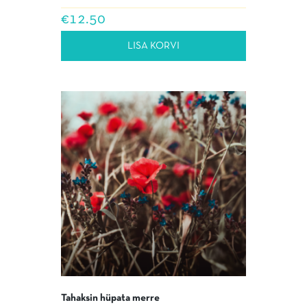
€
12.50
LISA KORVI
Tahaksin hüpata merre