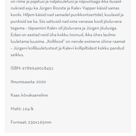
on riime ja pajatusi ja naljaluuletusi ja näpuotsaga ikka ilusaid-
nukraid asju ka Jürgen Rooste ja Kalev Vapper käisid samas
koolis. Hiljem käisid nad samadel punkkontsertidel, kuulasid ja
punkisid ise ka. Siis sattusid nad oma vanasse kooli jõuluvana
tegema – täpsemini Kalev oli jõuluvana ja Jürgen jõulusiga.
Edasi on aastad neid üha kokku toonud, ikka ühes laulma-
luuletama-luusima. „Kollilood” on nende esimene ühine raamat
– Jürgeni kolliluuletustest ja Kalevi kollipiltidest kokku pandud
seiklus.
ISBN: 9789949018451
Ilmumisaasta: 2020
Kaas: kõvakaaneline
Maht: 104 lk
Formaat: 230x165mm