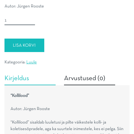
Autor: Jürgen Rooste
Kollilood
kogus
LISA KORVI
Kategooria:
Luule
Kirjeldus
Arvustused (0)
“Kollilood”
Autor: Jürgen Rooste
“Kollilood” sisaldab luuletusi ja pilte väikestele kolli- ja
koletisesõpradele, aga ka suurtele inimestele, kes ei pelga. Siin