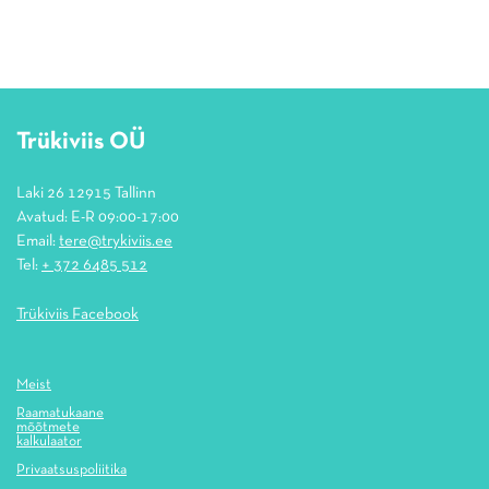
Trükiviis OÜ
Laki 26 12915 Tallinn
Avatud: E-R 09:00-17:00
Email:
tere@trykiviis.ee
Tel:
+ 372 6485 512
Trükiviis Facebook
Meist
Raamatukaane
mõõtmete
kalkulaator
Privaatsuspoliitika