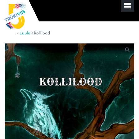
Home
Luule
Kollilood