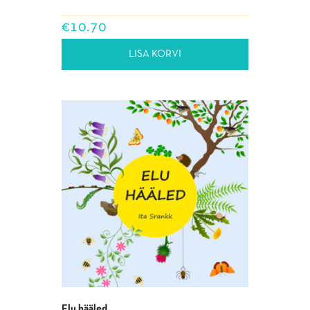
€
10.70
LISA KORVI
Elu hääled