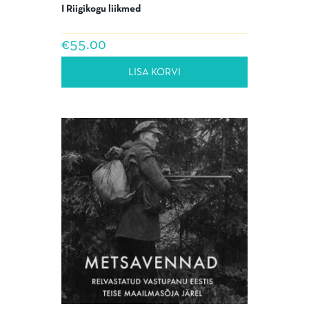
I Riigikogu liikmed
€
55.00
LISA KORVI