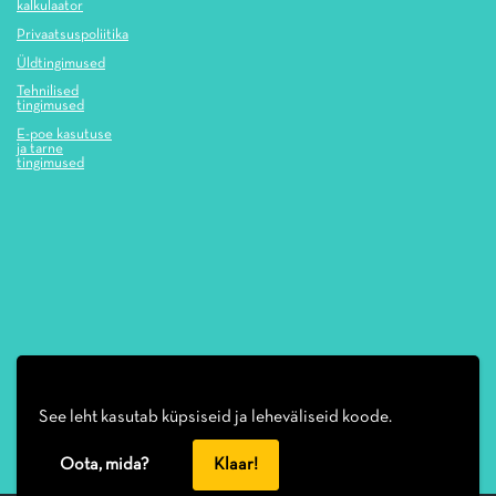
kalkulaator
Privaatsuspoliitika
Üldtingimused
Tehnilised
tingimused
E-poe kasutuse
ja tarne
tingimused
See leht kasutab küpsiseid ja leheväliseid koode.
Oota, mida?
Klaar!