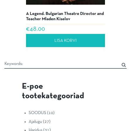
A Legend. Bulgarian Theatre Director and
Teacher Mladen Kiselov
€
48.00
LISA KORVI
E-poe
tootekategooriad
SOODUS
(10)
Ajalugu
(27)
Haridus
(31)