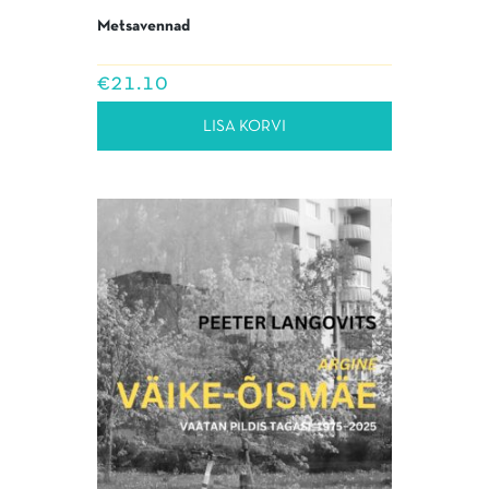
Metsavennad
€
21.10
LISA KORVI