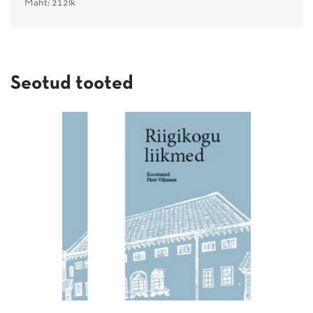
Maht: 212lk
Seotud tooted