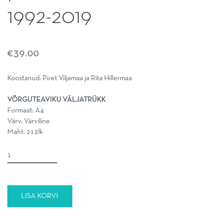
1992-2019
€
39.00
Koostanud: Piret Viljamaa ja Rita Hillermaa
VÕRGUTEAVIKU VÄLJATRÜKK
Formaat: A4
Värv: Värviline
Maht: 212lk
Naised
Eesti
parlamendis
1917-
LISA KORVI
1940,
1992-
2019