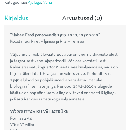
Kategooriad:
Ajalugu
,
Varia
kogus
Kirjeldus
Arvustused (0)
“Naised Eesti parlamendis 1917-1940, 1992-2019”
Koostanud: Piret Viljamaa ja Rita Hillermaa
Väljaanne annab ülevaate Eesti parlamendi naisliikmete elust
ja tegevusest kahel ajaperioodil. Põhiosa koostati Eesti
Rahvusraamatukogus 2010. aastal veebiväljaandena, mida on
hiljem täiendatud. E-väljaanne valmis 2020. Perioodi 1917–
1940 elulood on põhjalikumad ja varustatud mahuka
bibliograafilise materjaliga. Perioodi 1992–2019 elulugude
käsitlus on napisõnalisem ja lingid viitavad enamasti Riigikogu
ja Eesti Rahvusraamatukogu väljaannetele.
VÕRGUTEAVIKU VÄLJATRÜKK
Formaat: A4
Värv: Värviline