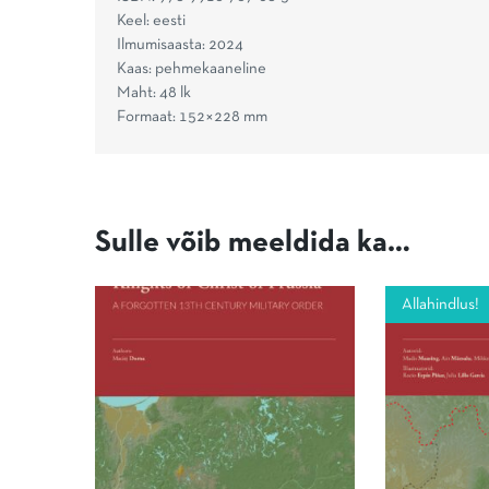
Keel: eesti
Ilmumisaasta: 2024
Kaas: pehmekaaneline
Maht: 48 lk
Formaat: 152×228 mm
Sulle võib meeldida ka…
Allahindlus!