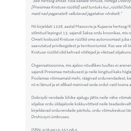
“See hertsog ehitas Visla kaldale linnuse, nimega Dobrzyń
[Preisimaa Kristuse rüütlid] said tuntuks kui „rüütlid Dob
maid nad paganatelt vallutavad jagatakse võrdselt.”
Nii kirjeldati 1228. aastal Masoovia ja Kujaavia hertsogi 
sõlmitud lepingut 13. sajandi Saksa ordu kroonikas, mis
Ometi loobusid Kristuse rüütlid oma autonoomiast juba mõ
saavutatud privileegidest ja territooriumist. Kas see oli t
Kristuse rüütlid olid kehvad võitlejad ja viletsad sõjakuns
Organisatsioonina, mis ajaloo nõudlikes tuultes ei arenen
sajandi Preisimaa metsikusest ja neile kingitud kaks hiig
Poolamaa võimsamaid mehi, räägivad orduvendadest, kellel
nii ei läinud ja et allikad mainivad seda ordut vaid tosin
Dobrzyńi vendade lühike ajalugu jättis neile vähe võimalu
sõjalise ordu üldajaloole kokkuvõtteid neile teadaoleva
kirjeldavad orduvendade päritolu, ordu võimukeskusi tä
Drohiczyni ümbruses.
ISBN: 978-9916-767-08-5