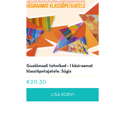
Guaššmaali tehnikad – I käsiraamat
klassiõpetajatele. Sügis
€
20.30
LISA KORVI