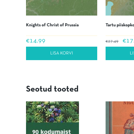
Knights of Christ of Prussia
Tartu piiskopk
Algne
€
14.99
€
17
€
27.49
hind
oli:
LISA KORVI
L
€27.4
Seotud tooted