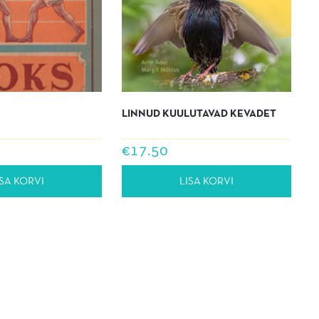
LINNUD KUULUTAVAD KEVADET
€
17.50
ISA KORVI
LISA KORVI