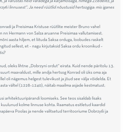
, ja varustas neid varadega ja karjamõisaga, nimega Zcedelitz, ja
rzyńi linnusest“. Ja need rüütlid nõustusid hertsogiga: mis iganes
Konradi ja Preisimaa Kristuse rüütlite meister Bruno vahel
 on nn Hermann von Salza aruanne Preisimaa vallutamisest.
ni aasta hiljem, et liituda Saksa orduga, loobudes raskelt
ingitud sellest, et – nagu kirjutaksid Saksa ordu kroonikud –
tis?
ud, oleks lihtne „Dobrzyni ordut“ eirata. Kuid nende päritolu 13.
lasuurt maavaldust, mille andja hertsog Konrad oli üks oma aja
 oli nägemus helgest tulevikust ja jõud see välja võidelda. Et
a aasta vältel (1228–1240), näitab maailma asjade kestmatust.
si arhitektuuripärandi loomiseks. See teos sisaldab lisaks
lt kuulunud kolme linnuse kohta. Raamatus esitletud kaardid
napäeva Poolas ja nende valitsetud territooriume Dobrzyńi ja