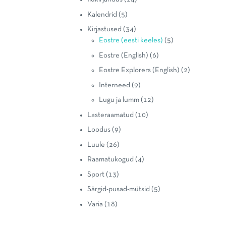
Kalendrid
(5)
Kirjastused
(34)
Eostre (eesti keeles)
(5)
Eostre (English)
(6)
Eostre Explorers (English)
(2)
Interneed
(9)
Lugu ja lumm
(12)
Lasteraamatud
(10)
Loodus
(9)
Luule
(26)
Raamatukogud
(4)
Sport
(13)
Särgid-pusad-mütsid
(5)
Varia
(18)