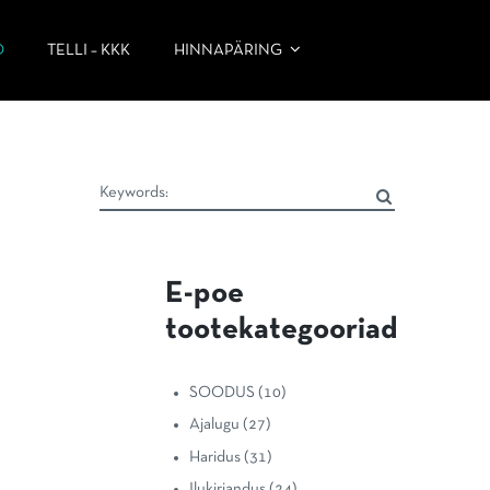
D
TELLI – KKK
HINNAPÄRING
E-poe
tootekategooriad
SOODUS
(10)
Ajalugu
(27)
Haridus
(31)
Ilukirjandus
(24)