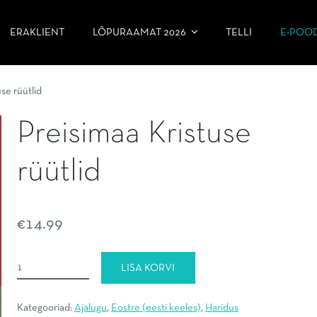
ERAKLIENT
LÕPURAAMAT 2026
TELLI
E-POO
se rüütlid
Preisimaa Kristuse
rüütlid
€
14.99
Preisimaa
LISA KORVI
Kristuse
rüütlid
Kategooriad:
Ajalugu
,
Eostre (eesti keeles)
,
Haridus
kogus