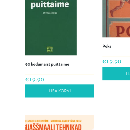
Poks
€
19.90
90 kodumaist puittaime
L
€
19.90
LISA KORVI