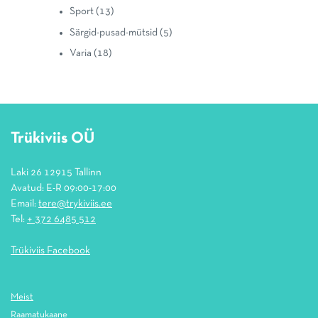
Sport
(13)
Särgid-pusad-mütsid
(5)
Varia
(18)
Trükiviis OÜ
Laki 26 12915 Tallinn
Avatud: E-R 09:00-17:00
Email:
tere@trykiviis.ee
Tel:
+ 372 6485 512
Trükiviis Facebook
Meist
Raamatukaane