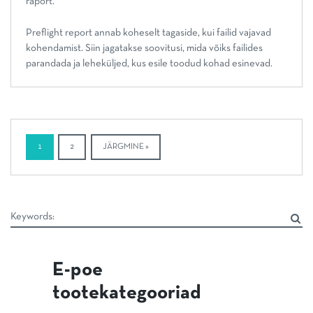
raport.
Preflight report annab koheselt tagaside, kui failid vajavad
kohendamist. Siin jagatakse soovitusi, mida võiks failides
parandada ja leheküljed, kus esile toodud kohad esinevad.
1
2
JÄRGMINE »
E-poe
tootekategooriad