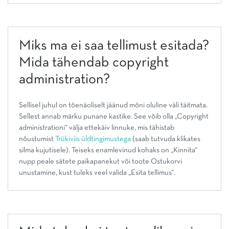
Miks ma ei saa tellimust esitada?
Mida tähendab copyright
administration?
Sellisel juhul on tõenäoliselt jäänud mõni oluline väli täitmata.
Sellest annab märku punane kastike. See võib olla „Copyright
administrationi“ välja ettekäiv linnuke, mis tähistab
nõustumist
Trükiviis üldtingimustega
(saab tutvuda klikates
silma kujutisele). Teiseks enamlevinud kohaks on „Kinnita“
nupp peale sätete paikapanekut või toote Ostukorvi
unustamine, kust tuleks veel valida „Esita tellimus“.