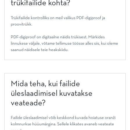
trükifailide kohta?
Trükifailide kontrolliks on meil valikus PDF-digiproof ja
proovitrükk.
PDF-digiproof on digitaalne näidis trükisest. Märkides
linnukese väljale, võtame tellimuse töösse alles siis, kui oleme
saanud näidisele teie heakskiidu.
Mida teha, kui failide
üleslaadimisel kuvatakse
veateade?
Failide üleslaadimisel võib keskkond kuvada hoiatuse oranži
kolmnurkse hüüumärgina. Sellele klikates avaneb veateate