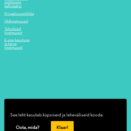
mõõtmete
kalkulaator
Privaatsuspoliitika
Üldtingimused
Tehnilised
tingimused
E-poe kasutuse
ja tarne
tingimused
See leht kasutab küpsiseid ja leheväliseid koode.
Oota, mida?
Klaar!