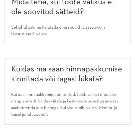
Mida teha, kui toote valikus ei
ole soovitud sätteid?
Sel juhul palume kirjutada oma soovid „Lisasoovid ja
täpsustused“ väljale.
Kuidas ma saan hinnapakkumise
kinnitada või tagasi lükata?
Kui uus hinnapakkumine on tehtud, tuleb sellest e-postile
märguanne. Klikkides viitele ja keskkonda uuesti sisenedes
saab tutvuda uue hinnaga. Kui see sobib, valida „Kinnita“ ja
teisel juhul „Loobu“.