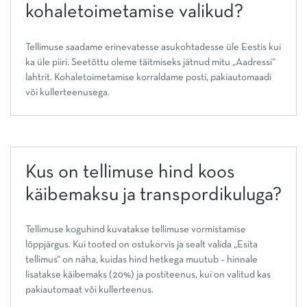
kohaletoimetamise valikud?
Tellimuse saadame erinevatesse asukohtadesse üle Eestis kui
ka üle piiri. Seetõttu oleme täitmiseks jätnud mitu „Aadressi“
lahtrit. Kohaletoimetamise korraldame posti, pakiautomaadi
või kullerteenusega.
Kus on tellimuse hind koos
käibemaksu ja transpordikuluga?
Tellimuse koguhind kuvatakse tellimuse vormistamise
lõppjärgus. Kui tooted on ostukorvis ja sealt valida „Esita
tellimus“ on näha, kuidas hind hetkega muutub – hinnale
lisatakse käibemaks (20%) ja postiteenus, kui on valitud kas
pakiautomaat või kullerteenus.