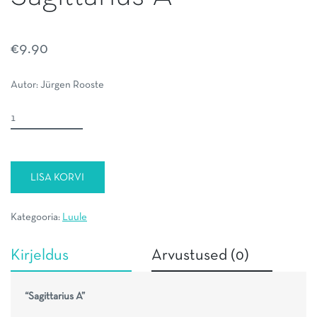
€
9.90
Autor: Jürgen Rooste
Sagittarius
A
kogus
LISA KORVI
Kategooria:
Luule
Kirjeldus
Arvustused (0)
“Sagittarius A”