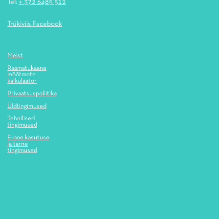
Tel:
+ 372 6485 512
Trükiviis Facebook
Meist
Raamatukaane
mõõtmete
kalkulaator
Privaatsuspoliitika
Üldtingimused
Tehnilised
tingimused
E-poe kasutuse
ja tarne
tingimused