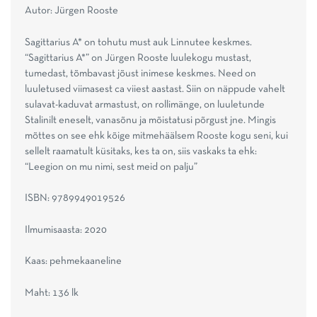
Autor: Jürgen Rooste
Sagittarius A* on tohutu must auk Linnutee keskmes.
“Sagittarius A*” on Jürgen Rooste luulekogu mustast,
tumedast, tõmbavast jõust inimese keskmes. Need on
luuletused viimasest ca viiest aastast. Siin on näppude vahelt
sulavat-kaduvat armastust, on rollimänge, on luuletunde
Stalinilt eneselt, vanasõnu ja mõistatusi põrgust jne. Mingis
mõttes on see ehk kõige mitmehäälsem Rooste kogu seni, kui
sellelt raamatult küsitaks, kes ta on, siis vaskaks ta ehk:
“Leegion on mu nimi, sest meid on palju”
ISBN: 9789949019526
Ilmumisaasta: 2020
Kaas: pehmekaaneline
Maht: 136 lk