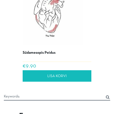
Südamesopis Peidus
€
9.90
LISA KORVI