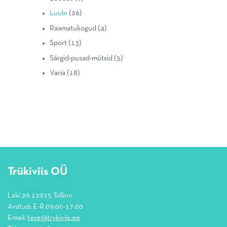
Luule
(26)
Raamatukogud
(4)
Sport
(13)
Särgid-pusad-mütsid
(5)
Varia
(18)
Trükiviis OÜ
Laki 26 12915 Tallinn
Avatud: E-R 09:00-17:00
Email:
tere@trykiviis.ee