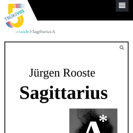
Home
Luule
Sagittarius A