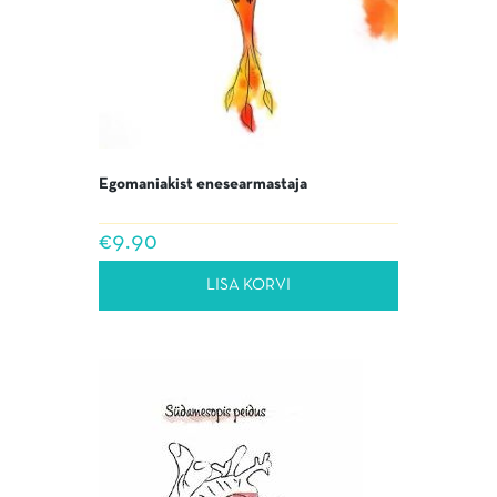
Egomaniakist enesearmastaja
€
9.90
LISA KORVI