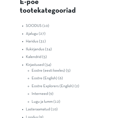
E-poe
tootekategooriad
SOODUS
(10)
Ajalugu
(27)
Haridus
(31)
Ilukirjandus
(24)
Kalendrid
(5)
Kirjastused
(34)
Eostre (eesti keeles)
(5)
Eostre (English)
(6)
Eostre Explorers (English)
(2)
Interneed
(9)
Lugu ja lumm
(12)
Lasteraamatud
(10)
Loodus
(9)